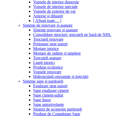
Vopsele de interior dispersie
Vopsele de interior speciale
Vopsele de exterior de var
Amorse și diluanți
[ Afişaţi toate… ]
Sisteme de renovare şi asanare
Sisteme renovare şi asanare
Consolidare structuri- tencuieli pe bază de NHL
Tencuieli renovare
Pretratare strat suport
Mortare istorice
Mortare de zidărie și umplere
Tencuieli asanare
Lianți istorici
Produse ecologice
Vopsele renovare
Hidroizolații orizontale și injectări
Sisteme şape şi pardoseli
Egalizare strat suport
Șape egalizare ciment
Șape ciment-sulfat
Șape Ipsos
Șape autonivelante
Straturi de acoperire pardoseli
Produse de Completare Șape