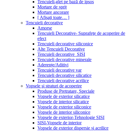
Tencuieli-glet pe bază de ipsos
Mortare de șpriț
Mortare ancorare
[ Afişaţi toate… ]
Tencuieli decorative
Amorse
Tencuieli Decorative- Suprafeţe de acoperire de
efect
Tencuieli decorative siliconice
Alte Tencuieli Decorative
Tencuieli decorative_SISI
Tencuieli decorative minerale
Aderențe/Aditivi
Tencuieli decorative var
Tencuieli decorative silicatice
Tencuieli decorative acrilice
Vopsele şi straturi de acoperire
Produse de Pretratare, Speciale
Vopsele de exterior silicatice
Vopsele de interior silicatice
Vopsele de exterior siliconice
Vopsele de interior siliconice
Vopsele de exterior-Tehnologie SISI
SISI-Vopsele de interior
Vopsele de exterior dispersie și acrilice