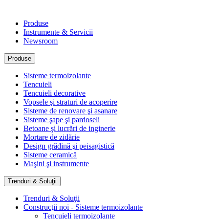
Produse
Instrumente & Servicii
Newsroom
Produse
Sisteme termoizolante
Tencuieli
Tencuieli decorative
Vopsele şi straturi de acoperire
Sisteme de renovare şi asanare
Sisteme şape şi pardoseli
Betoane şi lucrări de inginerie
Mortare de zidărie
Design grădină şi peisagistică
Sisteme ceramică
Maşini şi instrumente
Trenduri & Soluţii
Trenduri & Soluţii
Construcţii noi - Sisteme termoizolante
Tencuieli termoizolante