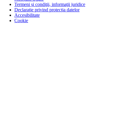
Termeni şi condiţii, informaţii juridice
Declaraţie privind protecţia datelor
Accesibilitate
Cookie