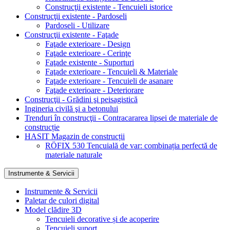
Construcţii existente - Tencuieli istorice
Construcţii existente - Pardoseli
Pardoseli - Utilizare
Construcţii existente - Faţade
Faţade exterioare - Design
Faţade exterioare - Cerinţe
Faţade existente - Suporturi
Faţade exterioare - Tencuieli & Materiale
Faţade exterioare - Tencuieli de asanare
Faţade exterioare - Deteriorare
Construcţii - Grădini şi peisagistică
Ingineria civilă şi a betonului
Trenduri în construcţii - Contracararea lipsei de materiale de
construcție
HASIT Magazin de construcții
RÖFIX 530 Tencuială de var: combinația perfectă de
materiale naturale
Instrumente & Servicii
Instrumente & Servicii
Paletar de culori digital
Model clădire 3D
Tencuieli decorative și de acoperire
Tencuieli suport