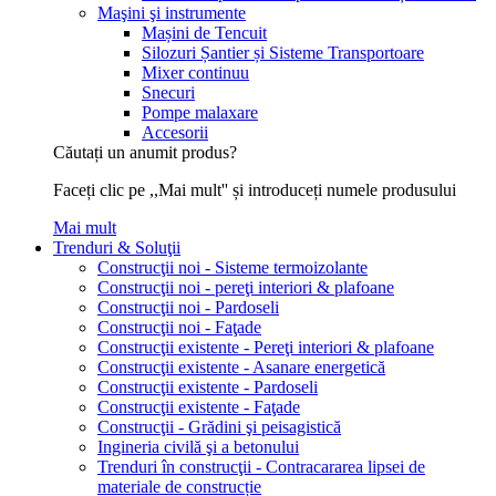
Maşini şi instrumente
Mașini de Tencuit
Silozuri Șantier și Sisteme Transportoare
Mixer continuu
Snecuri
Pompe malaxare
Accesorii
Căutați un anumit produs?
Faceți clic pe ,,Mai mult'' și introduceți numele produsului
Mai mult
Trenduri & Soluţii
Construcţii noi - Sisteme termoizolante
Construcţii noi - pereţi interiori & plafoane
Construcţii noi - Pardoseli
Construcţii noi - Faţade
Construcţii existente - Pereţi interiori & plafoane
Construcţii existente - Asanare energetică
Construcţii existente - Pardoseli
Construcţii existente - Faţade
Construcţii - Grădini şi peisagistică
Ingineria civilă şi a betonului
Trenduri în construcţii - Contracararea lipsei de
materiale de construcție