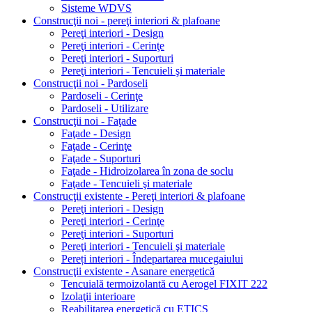
Sisteme WDVS
Construcţii noi - pereţi interiori & plafoane
Pereţi interiori - Design
Pereţi interiori - Cerinţe
Pereţi interiori - Suporturi
Pereţi interiori - Tencuieli şi materiale
Construcţii noi - Pardoseli
Pardoseli - Cerinţe
Pardoseli - Utilizare
Construcţii noi - Faţade
Faţade - Design
Faţade - Cerinţe
Faţade - Suporturi
Faţade - Hidroizolarea în zona de soclu
Faţade - Tencuieli şi materiale
Construcţii existente - Pereţi interiori & plafoane
Pereţi interiori - Design
Pereţi interiori - Cerinţe
Pereţi interiori - Suporturi
Pereţi interiori - Tencuieli şi materiale
Pereți interiori - Îndepartarea mucegaiului
Construcţii existente - Asanare energetică
Tencuială termoizolantă cu Aerogel FIXIT 222
Izolaţii interioare
Reabilitarea energetică cu ETICS