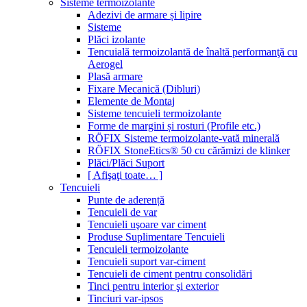
Sisteme termoizolante
Adezivi de armare și lipire
Sisteme
Plăci izolante
Tencuială termoizolantă de înaltă performanţă cu
Aerogel
Plasă armare
Fixare Mecanică (Dibluri)
Elemente de Montaj
Sisteme tencuieli termoizolante
Forme de margini și rosturi (Profile etc.)
RÖFIX Sisteme termoizolante-vată minerală
RÖFIX StoneEtics® 50 cu cărămizi de klinker
Plăci/Plăci Suport
[ Afişaţi toate… ]
Tencuieli
Punte de aderență
Tencuieli de var
Tencuieli uşoare var ciment
Produse Suplimentare Tencuieli
Tencuieli termoizolante
Tencuieli suport var-ciment
Tencuieli de ciment pentru consolidări
Tinci pentru interior şi exterior
Tinciuri var-ipsos