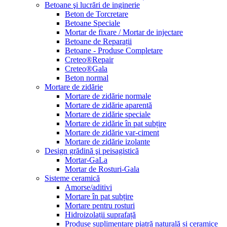
Betoane şi lucrări de inginerie
Beton de Torcretare
Betoane Speciale
Mortar de fixare / Mortar de injectare
Betoane de Reparații
Betoane - Produse Completare
Creteo®Repair
Creteo®Gala
Beton normal
Mortare de zidărie
Mortare de zidărie normale
Mortare de zidărie aparentă
Mortare de zidărie speciale
Mortare de zidărie în pat subțire
Mortare de zidărie var-ciment
Mortare de zidărie izolante
Design grădină şi peisagistică
Mortar-GaLa
Mortar de Rosturi-Gala
Sisteme ceramică
Amorse/aditivi
Mortare în pat subțire
Mortare pentru rosturi
Hidroizolații suprafață
Produse suplimentare piatră naturală și ceramice