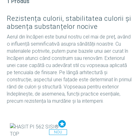
1 Produs
Rezistența culorii, stabilitatea culorii și
absența substanțelor nocive
Aerul din încăperi este bunul nostru cel mai de preț, având
o influență semnificativă asupra sănătății noastre. Cu
materialele potrivite, putem pune bazele unui aer curat în
încăperi atunci când construim sau renovăm. Exteriorul
unei case capătă cu adevărat stil cu vopseaua aplicată
pe tencuiala de finisare. Pe lângă arhitectură și
construcție, aspectul unei fațade este determinat în primul
rând de culori și structură. Vopseaua pentru exterior
îndeplinește, de asemenea, funcții practice esențiale,
precum rezistența la murdărie și la intemperii.
NOU