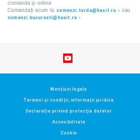
comanda și online.
Comandați acum la:
sau
comenzi.turda@hasit.ro
comenzi.bucuresti@hasit.ro
Vizitați-ne pe YouTube
Mențiuni legale
Termeni şi condiţii, informaţii juridice
Declaraţie privind protecţia datelor
Accesibilitate
Cookie