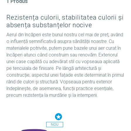
1 Produs
Rezistența culorii, stabilitatea culorii și
absența substanțelor nocive
Aerul din încăperi este bunul nostru cel mai de preț, având
o influență semnificativă asupra sănătății noastre. Cu
materialele potrivite, putem pune bazele unui aer curat în
încăperi atunci când construim sau renovăm. Exteriorul
unei case capătă cu adevărat stil cu vopseaua aplicată
pe tencuiala de finisare. Pe lângă arhitectură și
construcție, aspectul unei fațade este determinat în primul
rând de culori și structură. Vopseaua pentru exterior
îndeplinește, de asemenea, funcții practice esențiale,
precum rezistența la murdărie și la intemperii.
NOU