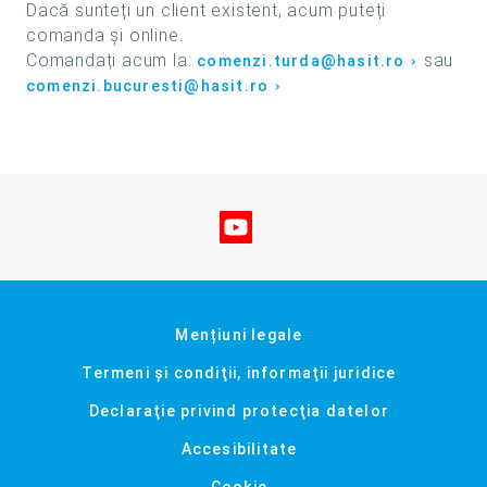
Dacă sunteți un client existent, acum puteți
comanda și online.
Comandați acum la:
sau
comenzi.turda@hasit.ro
comenzi.bucuresti@hasit.ro
Vizitați-ne pe YouTube
Mențiuni legale
Termeni şi condiţii, informaţii juridice
Declaraţie privind protecţia datelor
Accesibilitate