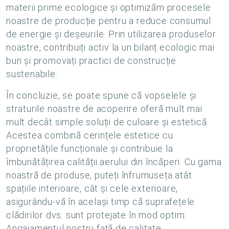
materii prime ecologice și optimizăm procesele
noastre de producție pentru a reduce consumul
de energie și deșeurile. Prin utilizarea produselor
noastre, contribuiți activ la un bilanț ecologic mai
bun și promovați practici de construcție
sustenabile.
În concluzie, se poate spune că vopselele și
straturile noastre de acoperire oferă mult mai
mult decât simple soluții de culoare și estetică.
Acestea combină cerințele estetice cu
proprietățile funcționale și contribuie la
îmbunătățirea calității aerului din încăperi. Cu gama
noastră de produse, puteți înfrumuseța atât
spațiile interioare, cât și cele exterioare,
asigurându-vă în același timp că suprafețele
clădirilor dvs. sunt protejate în mod optim.
Angajamentul nostru față de calitate,