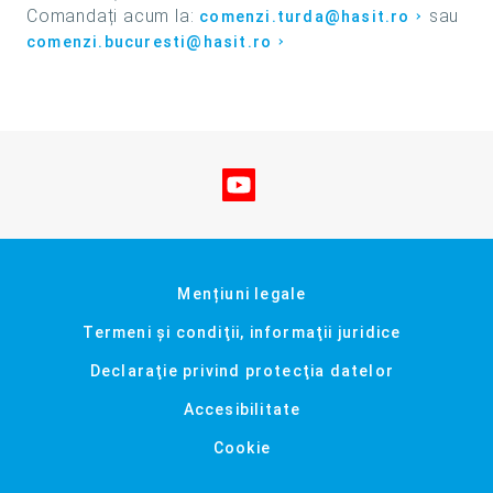
Comandați acum la:
sau
comenzi.turda@hasit.ro
comenzi.bucuresti@hasit.ro
Vizitați-ne pe YouTube
Mențiuni legale
Termeni şi condiţii, informaţii juridice
Declaraţie privind protecţia datelor
Accesibilitate
Cookie