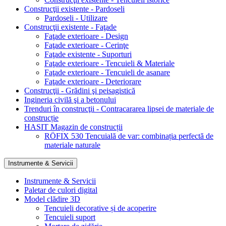
Construcţii existente - Pardoseli
Pardoseli - Utilizare
Construcţii existente - Faţade
Faţade exterioare - Design
Faţade exterioare - Cerinţe
Faţade existente - Suporturi
Faţade exterioare - Tencuieli & Materiale
Faţade exterioare - Tencuieli de asanare
Faţade exterioare - Deteriorare
Construcţii - Grădini şi peisagistică
Ingineria civilă şi a betonului
Trenduri în construcţii - Contracararea lipsei de materiale de
construcție
HASIT Magazin de construcții
RÖFIX 530 Tencuială de var: combinația perfectă de
materiale naturale
Instrumente & Servicii
Instrumente & Servicii
Paletar de culori digital
Model clădire 3D
Tencuieli decorative și de acoperire
Tencuieli suport