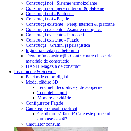
Construcţii noi - Sisteme termoizolante
Construcţii noi - pereţi interiori & plafoane
Construcţii noi - Pardoseli
Construcţii noi - Faţade
Construcţii existente - Pereţi interiori & plafoane
Construcţii existente - Asanare energetică
Construcţii existente - Pardoseli
Construcţii existente - Faţade
Construcţii - Grădini şi peisagistică
Ingineria civilă şi a betonului
Trenduri în construcţii - Contracararea lipsei de
materiale de construcție
HASIT Magazin de construcții
Instrumente & Servicii
Paletar de culori digital
Model clădire 3D
Tencuieli decorative și de acoperire
Tencuieli suport
Mortare de zidărie
Configurator-Faţade
Căutarea produsului potrivit
Ce ați dori să faceți? Care este proiectul
dumneavoastră?
Calculator consum