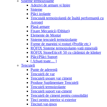
Sisteme termoizolante
Adezivi de armare și lipire
Sisteme
Plăci izolante
Tencuială termoizolantă de înaltă performanţă cu
Aerogel
Plasă armare
Fixare Mecanică (Dibluri)
Elemente de Montaj
Sisteme tencuieli termoizolante
Forme de margini și rosturi (Profile etc.)
RÖFIX Sisteme termoizolante-vată minerală
RÖFIX StoneEtics® 50 cu cărămizi de klinker
Plăci/Plăci Suport
[ Afişaţi toate… ]
Tencuieli
Punte de aderență
Tencuieli de var
Tencuieli uşoare var ciment
Produse Suplimentare Tencuieli
Tencuieli termoizolante
Tencuieli suport var-ciment
Tencuieli de ciment pentru consolidări
Tinci pentru interior şi exterior
Tinciuri var-ipsos