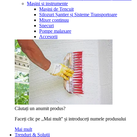
Maşini şi instrumente
Mașini de Tencuit
Silozuri Șantier și Sisteme Transportoare
Mixer continuu
Snecuri
Pompe malaxare
Accesorii
Căutați un anumit produs?
Faceți clic pe ,,Mai mult'' și introduceți numele produsului
Mai mult
Trenduri & Soluţii