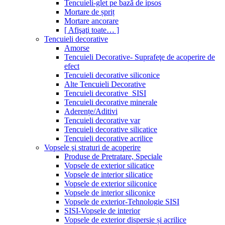
Tencuieli-glet pe bază de ipsos
Mortare de șpriț
Mortare ancorare
[ Afişaţi toate… ]
Tencuieli decorative
Amorse
Tencuieli Decorative- Suprafeţe de acoperire de
efect
Tencuieli decorative siliconice
Alte Tencuieli Decorative
Tencuieli decorative_SISI
Tencuieli decorative minerale
Aderențe/Aditivi
Tencuieli decorative var
Tencuieli decorative silicatice
Tencuieli decorative acrilice
Vopsele şi straturi de acoperire
Produse de Pretratare, Speciale
Vopsele de exterior silicatice
Vopsele de interior silicatice
Vopsele de exterior siliconice
Vopsele de interior siliconice
Vopsele de exterior-Tehnologie SISI
SISI-Vopsele de interior
Vopsele de exterior dispersie și acrilice