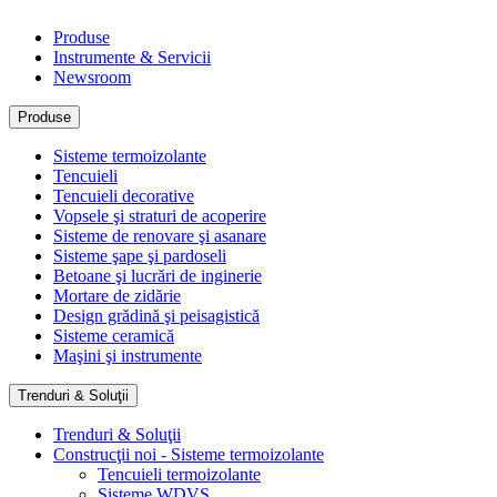
Produse
Instrumente & Servicii
Newsroom
Produse
Sisteme termoizolante
Tencuieli
Tencuieli decorative
Vopsele şi straturi de acoperire
Sisteme de renovare şi asanare
Sisteme şape şi pardoseli
Betoane şi lucrări de inginerie
Mortare de zidărie
Design grădină şi peisagistică
Sisteme ceramică
Maşini şi instrumente
Trenduri & Soluţii
Trenduri & Soluţii
Construcţii noi - Sisteme termoizolante
Tencuieli termoizolante
Sisteme WDVS