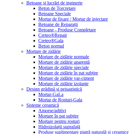
Betoane şi lucrări de inginerie
Beton de Torcretare
Betoane Speciale
Mortar de fixare / Mortar de injectare
Betoane de Reparații
Betoane - Produse Completare
Creteo®Repair
Creteo®Gala
Beton normal
Mortare de zidărie
Mortare de zidărie normale
Mortare de zidărie aparentă
Mortare de zidărie speciale
Mortare de zidărie în pat subțire
Mortare de zidărie var-ciment
Mortare de zidărie izolante
Design grădină şi peisagistică
Mortar-GaLa
Mortar de Rosturi-Gala
Sisteme ceramică
Amorse/aditivi
Mortare în pat subțire
Mortare pentru rosturi
Hidroizolații suprafață
Produse suplimentare piatră naturală și ceramice