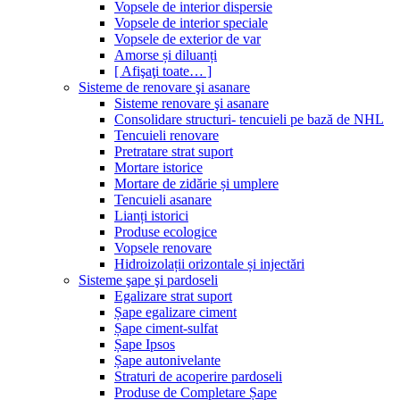
Vopsele de interior dispersie
Vopsele de interior speciale
Vopsele de exterior de var
Amorse și diluanți
[ Afişaţi toate… ]
Sisteme de renovare şi asanare
Sisteme renovare şi asanare
Consolidare structuri- tencuieli pe bază de NHL
Tencuieli renovare
Pretratare strat suport
Mortare istorice
Mortare de zidărie și umplere
Tencuieli asanare
Lianți istorici
Produse ecologice
Vopsele renovare
Hidroizolații orizontale și injectări
Sisteme şape şi pardoseli
Egalizare strat suport
Șape egalizare ciment
Șape ciment-sulfat
Șape Ipsos
Șape autonivelante
Straturi de acoperire pardoseli
Produse de Completare Șape