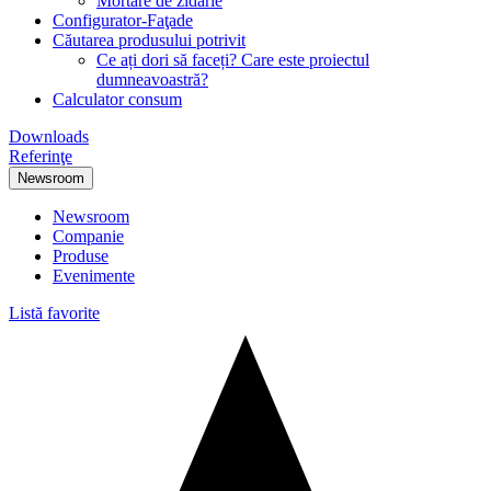
Mortare de zidărie
Configurator-Faţade
Căutarea produsului potrivit
Ce ați dori să faceți? Care este proiectul
dumneavoastră?
Calculator consum
Downloads
Referinţe
Newsroom
Newsroom
Companie
Produse
Evenimente
Listă favorite