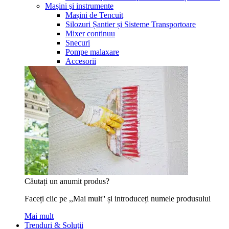
Maşini şi instrumente
Mașini de Tencuit
Silozuri Șantier și Sisteme Transportoare
Mixer continuu
Snecuri
Pompe malaxare
Accesorii
Căutați un anumit produs?
Faceți clic pe ,,Mai mult'' și introduceți numele produsului
Mai mult
Trenduri & Soluţii