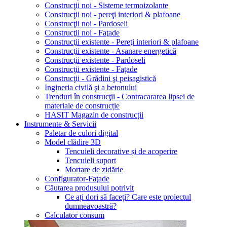
Construcţii noi - Sisteme termoizolante
Construcţii noi - pereţi interiori & plafoane
Construcţii noi - Pardoseli
Construcţii noi - Faţade
Construcţii existente - Pereţi interiori & plafoane
Construcţii existente - Asanare energetică
Construcţii existente - Pardoseli
Construcţii existente - Faţade
Construcţii - Grădini şi peisagistică
Ingineria civilă şi a betonului
Trenduri în construcţii - Contracararea lipsei de
materiale de construcție
HASIT Magazin de construcții
Instrumente & Servicii
Paletar de culori digital
Model clădire 3D
Tencuieli decorative și de acoperire
Tencuieli suport
Mortare de zidărie
Configurator-Faţade
Căutarea produsului potrivit
Ce ați dori să faceți? Care este proiectul
dumneavoastră?
Calculator consum