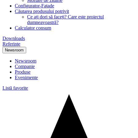
Mortare de zidărie
Configurator-Faţade
Căutarea produsului potrivit
Ce ați dori să faceți? Care este proiectul
dumneavoastră?
Calculator consum
Downloads
Referinţe
Newsroom
Newsroom
Companie
Produse
Evenimente
Listă favorite