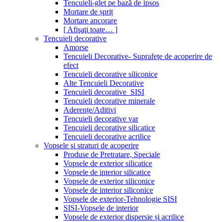
Tencuieli-glet pe bază de ipsos
Mortare de șpriț
Mortare ancorare
[ Afişaţi toate… ]
Tencuieli decorative
Amorse
Tencuieli Decorative- Suprafeţe de acoperire de
efect
Tencuieli decorative siliconice
Alte Tencuieli Decorative
Tencuieli decorative_SISI
Tencuieli decorative minerale
Aderențe/Aditivi
Tencuieli decorative var
Tencuieli decorative silicatice
Tencuieli decorative acrilice
Vopsele şi straturi de acoperire
Produse de Pretratare, Speciale
Vopsele de exterior silicatice
Vopsele de interior silicatice
Vopsele de exterior siliconice
Vopsele de interior siliconice
Vopsele de exterior-Tehnologie SISI
SISI-Vopsele de interior
Vopsele de exterior dispersie și acrilice