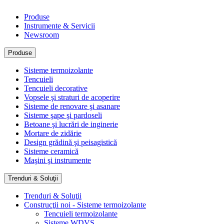
Produse
Instrumente & Servicii
Newsroom
Produse
Sisteme termoizolante
Tencuieli
Tencuieli decorative
Vopsele şi straturi de acoperire
Sisteme de renovare şi asanare
Sisteme şape şi pardoseli
Betoane şi lucrări de inginerie
Mortare de zidărie
Design grădină şi peisagistică
Sisteme ceramică
Maşini şi instrumente
Trenduri & Soluţii
Trenduri & Soluţii
Construcţii noi - Sisteme termoizolante
Tencuieli termoizolante
Sisteme WDVS