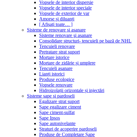
Vopsele de interior dispersie
Vopsele de interior speciale
Vopsele de exterior de var
Amorse și diluanți
[ Afişaţi toate… ]
Sisteme de renovare şi asanare
Sisteme renovare şi asanare
Consolidare structuri- tencuieli pe bază de NHL
Tencuieli renovare
Pretratare strat suport
Mortare istorice
Mortare de zidărie și umplere
Tencuieli asanare
Lianți istorici
Produse ecologice
Vopsele renovare
Hidroizolații orizontale și injectări
Sisteme şape şi pardoseli
Egalizare strat suport
Șape egalizare ciment
Șape ciment-sulfat
Șape Ipsos
Șape autonivelante
Straturi de acoperire pardoseli
Produse de Completare Șape