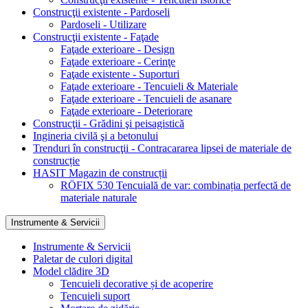
Construcţii existente - Pardoseli
Pardoseli - Utilizare
Construcţii existente - Faţade
Faţade exterioare - Design
Faţade exterioare - Cerinţe
Faţade existente - Suporturi
Faţade exterioare - Tencuieli & Materiale
Faţade exterioare - Tencuieli de asanare
Faţade exterioare - Deteriorare
Construcţii - Grădini şi peisagistică
Ingineria civilă şi a betonului
Trenduri în construcţii - Contracararea lipsei de materiale de
construcție
HASIT Magazin de construcții
RÖFIX 530 Tencuială de var: combinația perfectă de
materiale naturale
Instrumente & Servicii
Instrumente & Servicii
Paletar de culori digital
Model clădire 3D
Tencuieli decorative și de acoperire
Tencuieli suport