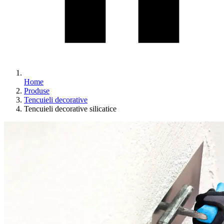
Home
Produse
Tencuieli decorative
Tencuieli decorative silicatice