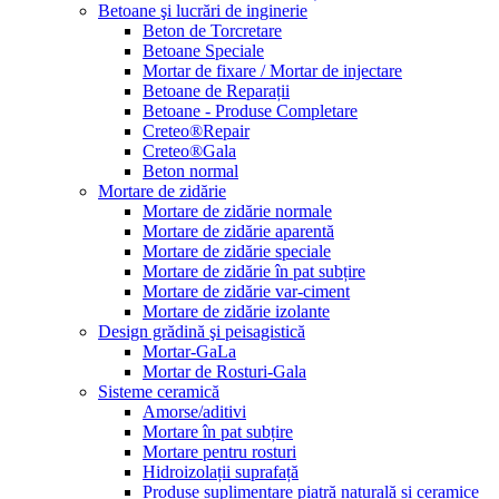
Betoane şi lucrări de inginerie
Beton de Torcretare
Betoane Speciale
Mortar de fixare / Mortar de injectare
Betoane de Reparații
Betoane - Produse Completare
Creteo®Repair
Creteo®Gala
Beton normal
Mortare de zidărie
Mortare de zidărie normale
Mortare de zidărie aparentă
Mortare de zidărie speciale
Mortare de zidărie în pat subțire
Mortare de zidărie var-ciment
Mortare de zidărie izolante
Design grădină şi peisagistică
Mortar-GaLa
Mortar de Rosturi-Gala
Sisteme ceramică
Amorse/aditivi
Mortare în pat subțire
Mortare pentru rosturi
Hidroizolații suprafață
Produse suplimentare piatră naturală și ceramice