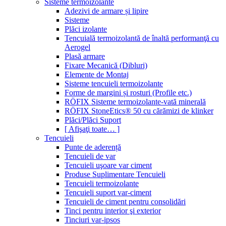
Sisteme termoizolante
Adezivi de armare și lipire
Sisteme
Plăci izolante
Tencuială termoizolantă de înaltă performanţă cu
Aerogel
Plasă armare
Fixare Mecanică (Dibluri)
Elemente de Montaj
Sisteme tencuieli termoizolante
Forme de margini și rosturi (Profile etc.)
RÖFIX Sisteme termoizolante-vată minerală
RÖFIX StoneEtics® 50 cu cărămizi de klinker
Plăci/Plăci Suport
[ Afişaţi toate… ]
Tencuieli
Punte de aderență
Tencuieli de var
Tencuieli uşoare var ciment
Produse Suplimentare Tencuieli
Tencuieli termoizolante
Tencuieli suport var-ciment
Tencuieli de ciment pentru consolidări
Tinci pentru interior şi exterior
Tinciuri var-ipsos