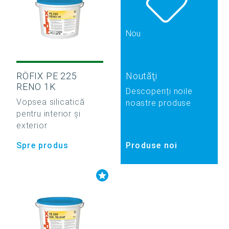
Nou
RÖFIX PE 225
Noutăţi
RENO 1K
Descoperiți noile
Vopsea silicatică
noastre produse
pentru interior și
exterior
Spre produs
Produse noi