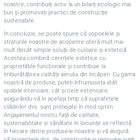
noastre, contribuiți activ la un bilanț ecologic mai
bun și promovați practici de construcție
sustenabile.
În concluzie, se poate spune că vopselele și
straturile noastre de acoperire oferă mult mai
mult decât simple soluții de culoare și estetică.
Acestea combină cerințele estetice cu
proprietățile funcționale și contribuie la
îmbunătățirea calității aerului din încăperi. Cu gama
noastră de produse, puteți înfrumuseța atât
spațiile interioare, cât și cele exterioare,
asigurându-vă în același timp că suprafețele
clădirilor dvs. sunt protejate în mod optim.
Angajamentul nostru față de calitate,
sustenabilitate și sănătate în locuințe se reflectă
în fiecare dintre produsele noastre și vă asigură
că proiectele dvs. de construcție și renovare sunt