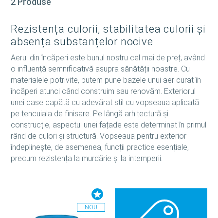
2 Produse
Rezistența culorii, stabilitatea culorii și
absența substanțelor nocive
Aerul din încăperi este bunul nostru cel mai de preț, având
o influență semnificativă asupra sănătății noastre. Cu
materialele potrivite, putem pune bazele unui aer curat în
încăperi atunci când construim sau renovăm. Exteriorul
unei case capătă cu adevărat stil cu vopseaua aplicată
pe tencuiala de finisare. Pe lângă arhitectură și
construcție, aspectul unei fațade este determinat în primul
rând de culori și structură. Vopseaua pentru exterior
îndeplinește, de asemenea, funcții practice esențiale,
precum rezistența la murdărie și la intemperii.
NOU