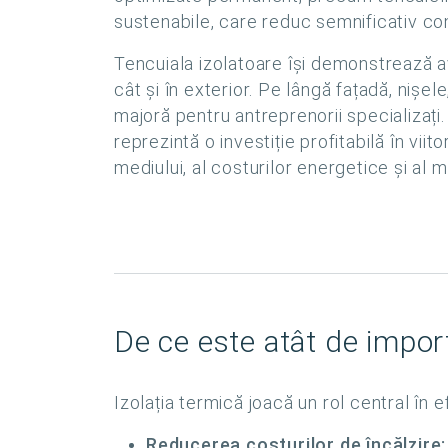
sustenabile, care reduc semnificativ c
Tencuiala izolatoare își demonstrează avan
cât și în exterior. Pe lângă fațadă, niș
majoră pentru antreprenorii specializați
reprezintă o investiție profitabilă în vi
mediului, al costurilor energetice și al me
De ce este atât de import
Izolația termică joacă un rol central în e
Reducerea costurilor de încălzire: