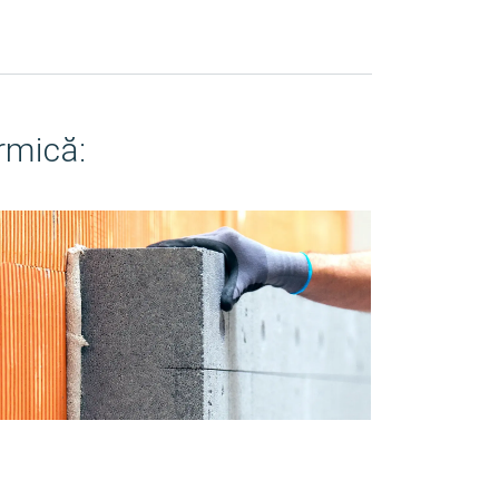
rmică: