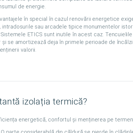
onsumul de energie.
tajele în special în cazul renovării energetice exigente
ele, intradosurile sau arcadele tipice monumentelor ist
. Sistemele ETICS sunt inutile în acest caz. Tencuieli
itor și se amortizează deja în primele perioade de încălz
nținerii valorii.
antă izolația termică?
ficiența energetică, confortul și menținerea pe termen l
O parte considerabilă din căldură se pierde în clădirile