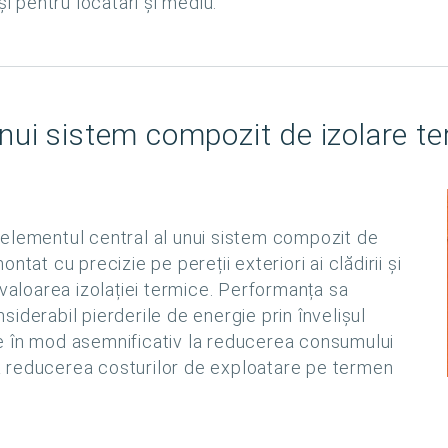
și pentru locatari și mediu.
nui sistem compozit de izolare te
 elementul central al unui sistem compozit de
tat cu precizie pe pereții exteriori ai clădirii și
 valoarea izolației termice. Performanța sa
iderabil pierderile de energie prin învelișul
buie în mod asemnificativ la reducerea consumului
 la reducerea costurilor de exploatare pe termen