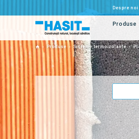
Despre noi
Produse
Home
Produse
Sisteme termoizolante
Pl