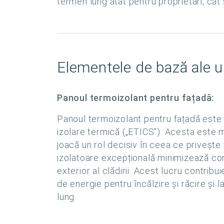
termen lung atât pentru proprietari, cât 
Elementele de bază ale u
Panoul termoizolant pentru fațadă:
Panoul termoizolant pentru fațadă este
izolare termică („ETICS”). Acesta este mon
joacă un rol decisiv în ceea ce privește
izolatoare excepțională minimizează cons
exterior al clădirii. Acest lucru contri
de energie pentru încălzire și răcire și
lung.