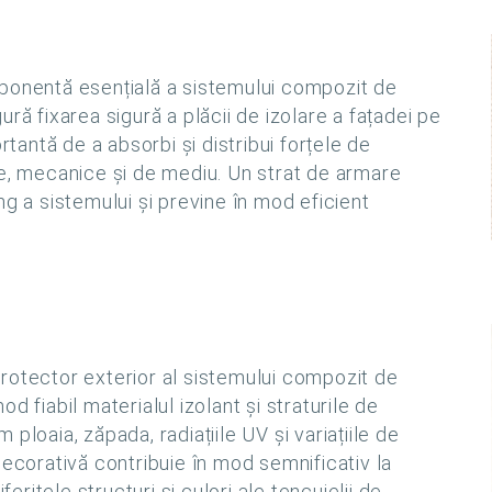
mponentă esențială a sistemului compozit de
ră fixarea sigură a plăcii de izolare a fațadei pe
rtantă de a absorbi și distribui forțele de
ce, mecanice și de mediu. Un strat de armare
ng a sistemului și previne în mod eficient
rotector exterior al sistemului compozit de
d fiabil materialul izolant și straturile de
ploaia, zăpada, radiațiile UV și variațiile de
decorativă contribuie în mod semnificativ la
feritele structuri și culori ale tencuielii de