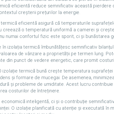
termică eficientă reduce semnificativ această pierdere 
ontextul creșterii prețurilor la energie.
a termică eficientă asigură că temperaturile suprafețel
creează o temperatură uniformă a camerei și crește co
nu numai confortul fizic este sporit, ci și bunăstarea ge
le în izolația termică îmbunătățesc semnificativ bilanțul
 valoarea de vânzare a proprietății pe termen lung. Pote
iente din punct de vedere energetic, care promit costu
 izolație termică bună crește temperatura suprafeței
ndens și formare de mucegai. De asemenea, minimizează
ldură și probleme de umiditate. Acest lucru contribuie
zarea costurilor de întreținere.
 economică inteligentă, ci și o contribuție semnificativă
inței. O izolație planificată cu atenție și executată î