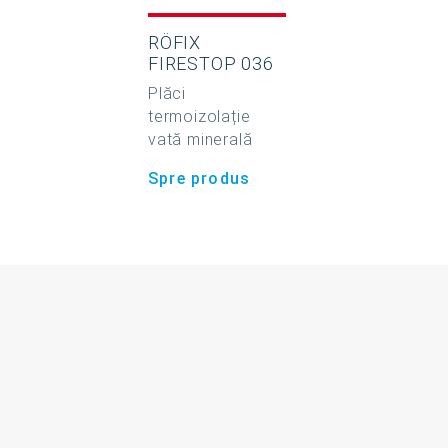
RÖFIX
FIRESTOP 036
Plăci
termoizolație
vată minerală
Spre produs