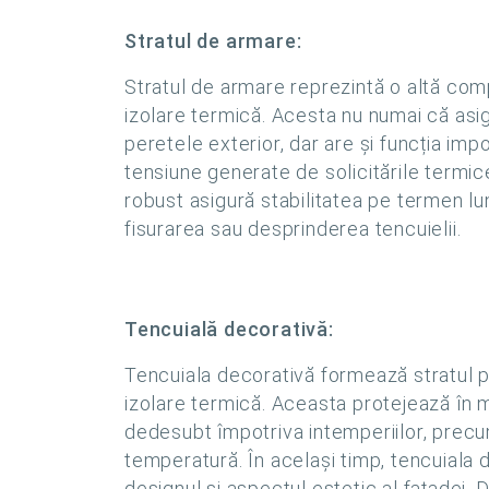
Stratul de armare:
Stratul de armare reprezintă o altă co
izolare termică. Acesta nu numai că asigu
peretele exterior, dar are și funcția impo
tensiune generate de solicitările termi
robust asigură stabilitatea pe termen lu
fisurarea sau desprinderea tencuielii.
Tencuială decorativă:
Tencuiala decorativă formează stratul p
izolare termică. Aceasta protejează în mo
dedesubt împotriva intemperiilor, precum 
temperatură. În același timp, tencuiala 
designul și aspectul estetic al fațadei. Di