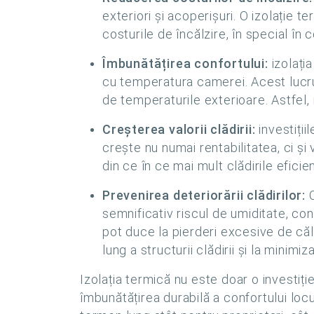
exteriori și acoperișuri. O izolație 
costurile de încălzire, în special în c
Îmbunătățirea confortului:
izolați
cu temperatura camerei. Acest lucru 
de temperaturile exterioare. Astfel, 
Creșterea valorii clădirii:
investiții
crește nu numai rentabilitatea, ci și
din ce în ce mai mult clădirile efic
Prevenirea deteriorării clădirilor:
O
semnificativ riscul de umiditate, co
pot duce la pierderi excesive de că
lung a structurii clădirii și la minimi
Izolația termică nu este doar o investiție
îmbunătățirea durabilă a confortului locu