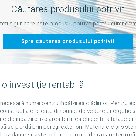
Căutarea produsului potrivit
teți sigur care este produsul potrivit pentru dumneav
Spre căutarea produsului potrivit
o investiție rentabilă
necesară numai pentru încălzirea clădirilor. Pentru ec
 construcția eficiente din punct de vedere energetic su
 de încălzire, izolarea termică eficientă a fațadelor 
ă se piardă prin pereții exteriori. Materialele și sist
e izolante și sistemele compozite de izolare termică 