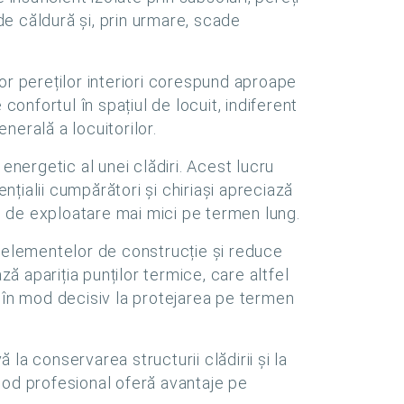
de căldură și, prin urmare, scade
or pereților interiori corespund aproape
nfortul în spațiul de locuit, indiferent
nerală a locuitorilor.
 energetic al unei clădiri. Acest lucru
nțialii cumpărători și chiriași apreciază
ri de exploatare mai mici pe termen lung.
 elementelor de construcție și reduce
 apariția punților termice, care altfel
 în mod decisiv la protejarea pe termen
 la conservarea structurii clădirii și la
n mod profesional oferă avantaje pe