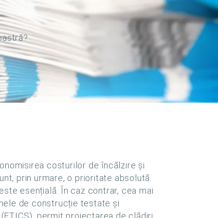
oastră?
onomisirea costurilor de încălzire și
nt, prin urmare, o prioritate absolută.
este esențială. În caz contrar, cea mai
emele de construcție testate și
(ETICS), permit proiectarea de clădiri