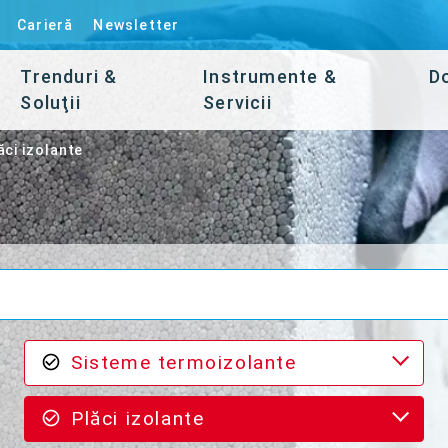
Carieră
Newsletter
Trenduri &
Instrumente &
D
Soluţii
Servicii
ăci izolante
Sisteme termoizolante
Plăci izolante