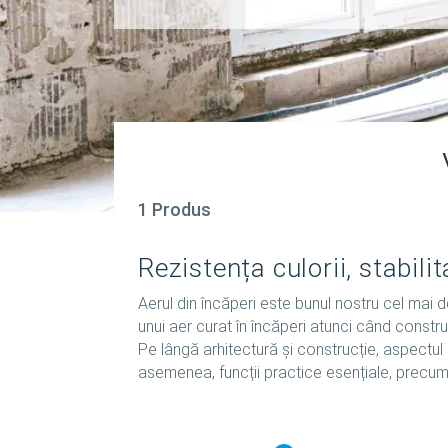
1 Produs
Rezistența culorii, stabili
Aerul din încăperi este bunul nostru cel mai 
unui aer curat în încăperi atunci când constr
Pe lângă arhitectură și construcție, aspectul
asemenea, funcții practice esențiale, precum r