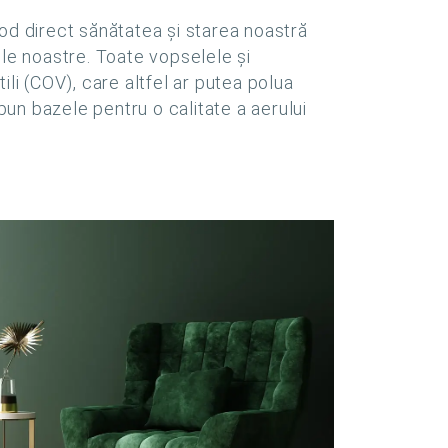
mod direct sănătatea și starea noastră
le noastre. Toate vopselele și
ili (COV), care altfel ar putea polua
 pun bazele pentru o calitate a aerului