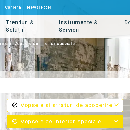
Carieră
Newsletter
Trenduri &
Instrumente &
D
Soluţii
Servicii
rire
Vopsele de interior speciale
Vopsele şi straturi de acoperire
Vopsele de interior speciale