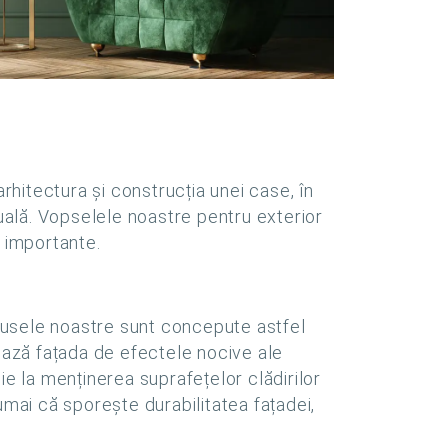
rhitectura și construcția unei case, în
zuală. Vopselele noastre pentru exterior
e importante.
dusele noastre sunt concepute astfel
jează fațada de efectele nocive ale
uie la menținerea suprafețelor clădirilor
umai că sporește durabilitatea fațadei,