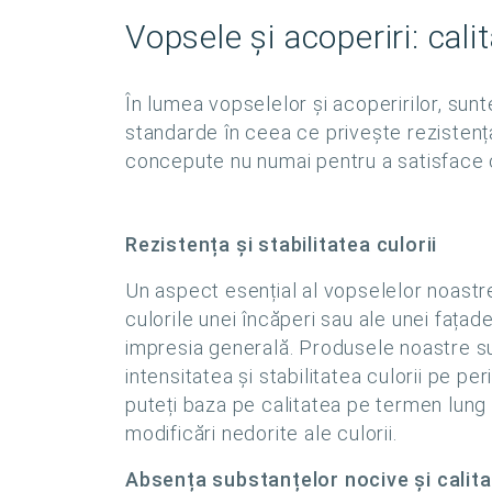
Vopsele și acoperiri: calit
În lumea vopselelor și acoperirilor, su
standarde în ceea ce privește rezistența
concepute nu numai pentru a satisface cer
Rezistența și stabilitatea culorii
Un aspect esențial al vopselelor noastre 
culorile unei încăperi sau ale unei fațad
impresia generală. Produsele noastre su
intensitatea și stabilitatea culorii pe p
puteți baza pe calitatea pe termen lung 
modificări nedorite ale culorii.
Absența substanțelor nocive și calitat