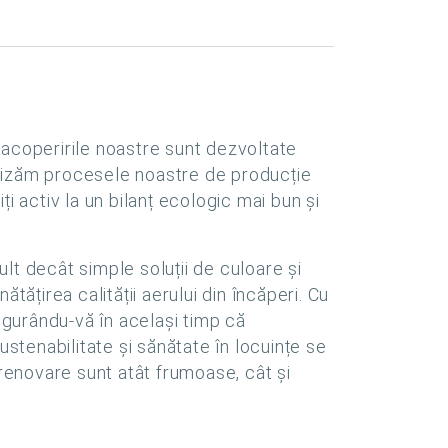
 acoperirile noastre sunt dezvoltate
imizăm procesele noastre de producție
i activ la un bilanț ecologic mai bun și
lt decât simple soluții de culoare și
tățirea calității aerului din încăperi. Cu
sigurându-vă în același timp că
ustenabilitate și sănătate în locuințe se
 renovare sunt atât frumoase, cât și