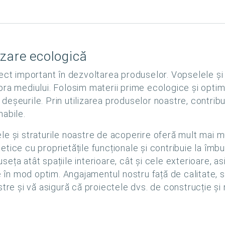
izare ecologică
pect important în dezvoltarea produselor. Vopselele și
pra mediului. Folosim materii prime ecologice și opt
șeurile. Prin utilizarea produselor noastre, contribuiț
nabile.
e și straturile noastre de acoperire oferă mult mai mu
ice cu proprietățile funcționale și contribuie la îmbună
eța atât spațiile interioare, cât și cele exterioare, a
e în mod optim. Angajamentul nostru față de calitate, s
stre și vă asigură că proiectele dvs. de construcție și