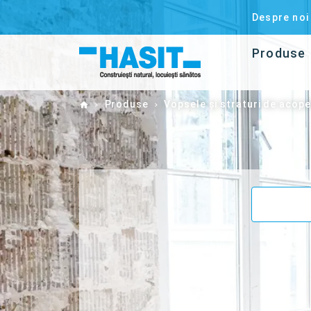
Despre noi
Produse
Home
Produse
Vopsele şi straturi de acope