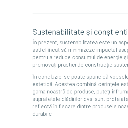
Sustenabilitate și conștient
În prezent, sustenabilitatea este un as
astfel încât să minimizeze impactul asu
pentru a reduce consumul de energie și de
promovați practici de construcție suste
În concluzie, se poate spune că vopselel
estetică. Acestea combină cerințele estet
gama noastră de produse, puteți înfrumus
suprafețele clădirilor dvs. sunt protejat
reflectă în fiecare dintre produsele noa
durabile.