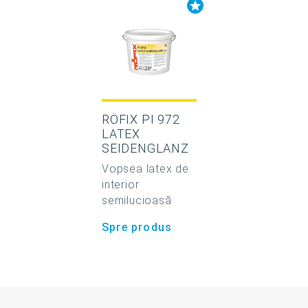
RÖFIX PI 972
LATEX
SEIDENGLANZ
Vopsea latex de
interior
semilucioasă
Spre produs