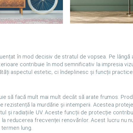
fluențat în mod decisiv de stratul de vopsea. Pe lângă a
xterioare contribuie în mod semnificativ la impresia vi
ți aspectul estetic, ci îndeplinesc și funcții practic
uie să facă mult mai mult decât să arate frumos. Pro
de rezistență la murdărie și intemperii. Acestea prote
tul și radiațiile UV. Aceste funcții de protecție contrib
i la reducerea frecvenței renovărilor. Acest lucru nu n
e termen lung.