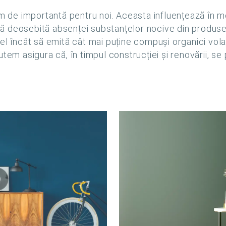
em de importantă pentru noi. Aceasta influențează în 
ă deosebită absenței substanțelor nocive din produse
el încât să emită cât mai puține compuși organici volat
tem asigura că, în timpul construcției și renovării, se