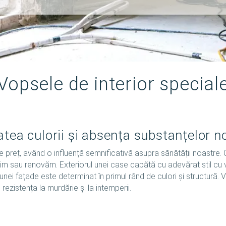
Vopsele de interior special
tatea culorii și absența substanțelor n
de preț, având o influență semnificativă asupra sănătății noastre.
uim sau renovăm. Exteriorul unei case capătă cu adevărat stil cu 
 unei fațade este determinat în primul rând de culori și structură.
ezistența la murdărie și la intemperii.