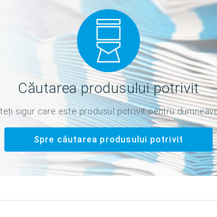
Căutarea produsului potrivit
teți sigur care este produsul potrivit pentru dumneav
Spre căutarea produsului potrivit