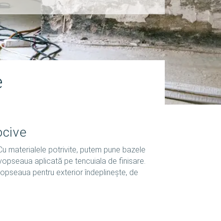
e
ocive
 Cu materialele potrivite, putem pune bazele
vopseaua aplicată pe tencuiala de finisare.
 Vopseaua pentru exterior îndeplinește, de