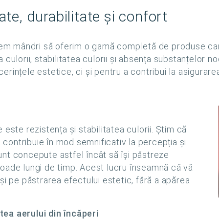
ate, durabilitate și confort
ntem mândri să oferim o gamă completă de produse car
 culorii, stabilitatea culorii și absența substanțelor 
ințele estetice, ci și pentru a contribui la asigurarea
este rezistența și stabilitatea culorii. Știm că
e contribuie în mod semnificativ la percepția și
nt concepute astfel încât să își păstreze
erioade lungi de timp. Acest lucru înseamnă că vă
și pe păstrarea efectului estetic, fără a apărea
ea aerului din încăperi