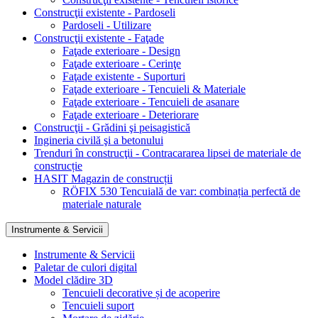
Construcţii existente - Pardoseli
Pardoseli - Utilizare
Construcţii existente - Faţade
Faţade exterioare - Design
Faţade exterioare - Cerinţe
Faţade existente - Suporturi
Faţade exterioare - Tencuieli & Materiale
Faţade exterioare - Tencuieli de asanare
Faţade exterioare - Deteriorare
Construcţii - Grădini şi peisagistică
Ingineria civilă şi a betonului
Trenduri în construcţii - Contracararea lipsei de materiale de
construcție
HASIT Magazin de construcții
RÖFIX 530 Tencuială de var: combinația perfectă de
materiale naturale
Instrumente & Servicii
Instrumente & Servicii
Paletar de culori digital
Model clădire 3D
Tencuieli decorative și de acoperire
Tencuieli suport