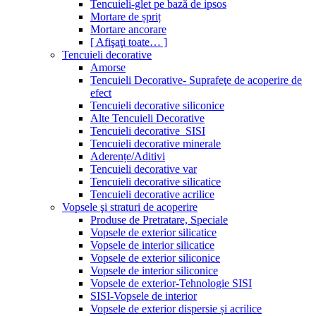
Tencuieli-glet pe bază de ipsos
Mortare de șpriț
Mortare ancorare
[ Afişaţi toate… ]
Tencuieli decorative
Amorse
Tencuieli Decorative- Suprafeţe de acoperire de
efect
Tencuieli decorative siliconice
Alte Tencuieli Decorative
Tencuieli decorative_SISI
Tencuieli decorative minerale
Aderențe/Aditivi
Tencuieli decorative var
Tencuieli decorative silicatice
Tencuieli decorative acrilice
Vopsele şi straturi de acoperire
Produse de Pretratare, Speciale
Vopsele de exterior silicatice
Vopsele de interior silicatice
Vopsele de exterior siliconice
Vopsele de interior siliconice
Vopsele de exterior-Tehnologie SISI
SISI-Vopsele de interior
Vopsele de exterior dispersie și acrilice