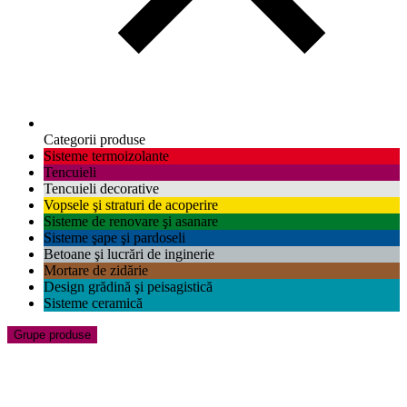
Categorii produse
Sisteme termoizolante
Tencuieli
Tencuieli decorative
Vopsele şi straturi de acoperire
Sisteme de renovare şi asanare
Sisteme şape şi pardoseli
Betoane şi lucrări de inginerie
Mortare de zidărie
Design grădină şi peisagistică
Sisteme ceramică
Grupe produse