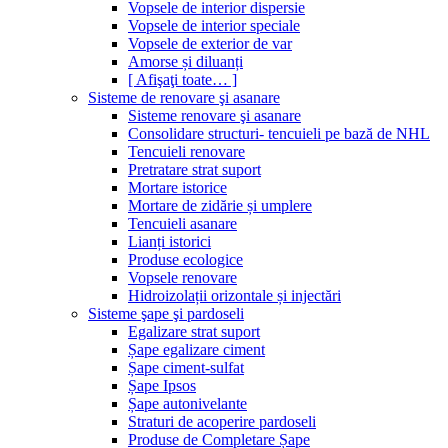
Vopsele de interior dispersie
Vopsele de interior speciale
Vopsele de exterior de var
Amorse și diluanți
[ Afişaţi toate… ]
Sisteme de renovare şi asanare
Sisteme renovare şi asanare
Consolidare structuri- tencuieli pe bază de NHL
Tencuieli renovare
Pretratare strat suport
Mortare istorice
Mortare de zidărie și umplere
Tencuieli asanare
Lianți istorici
Produse ecologice
Vopsele renovare
Hidroizolații orizontale și injectări
Sisteme şape şi pardoseli
Egalizare strat suport
Șape egalizare ciment
Șape ciment-sulfat
Șape Ipsos
Șape autonivelante
Straturi de acoperire pardoseli
Produse de Completare Șape