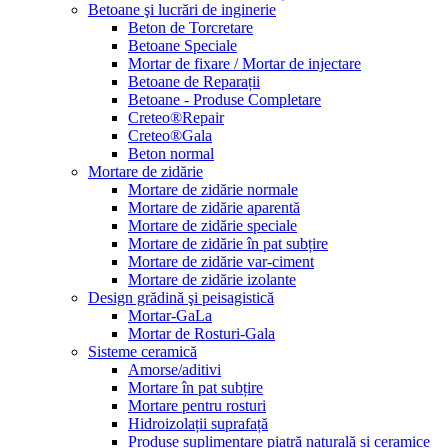
Betoane şi lucrări de inginerie
Beton de Torcretare
Betoane Speciale
Mortar de fixare / Mortar de injectare
Betoane de Reparații
Betoane - Produse Completare
Creteo®Repair
Creteo®Gala
Beton normal
Mortare de zidărie
Mortare de zidărie normale
Mortare de zidărie aparentă
Mortare de zidărie speciale
Mortare de zidărie în pat subțire
Mortare de zidărie var-ciment
Mortare de zidărie izolante
Design grădină şi peisagistică
Mortar-GaLa
Mortar de Rosturi-Gala
Sisteme ceramică
Amorse/aditivi
Mortare în pat subțire
Mortare pentru rosturi
Hidroizolații suprafață
Produse suplimentare piatră naturală și ceramice