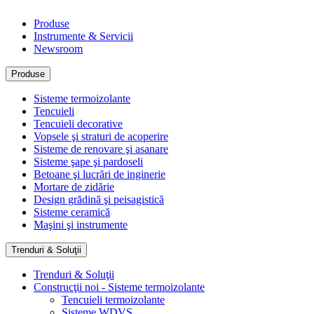
Produse
Instrumente & Servicii
Newsroom
Produse
Sisteme termoizolante
Tencuieli
Tencuieli decorative
Vopsele şi straturi de acoperire
Sisteme de renovare şi asanare
Sisteme şape şi pardoseli
Betoane şi lucrări de inginerie
Mortare de zidărie
Design grădină şi peisagistică
Sisteme ceramică
Maşini şi instrumente
Trenduri & Soluţii
Trenduri & Soluţii
Construcţii noi - Sisteme termoizolante
Tencuieli termoizolante
Sisteme WDVS