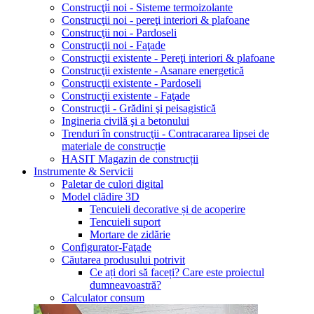
Construcţii noi - Sisteme termoizolante
Construcţii noi - pereţi interiori & plafoane
Construcţii noi - Pardoseli
Construcţii noi - Faţade
Construcţii existente - Pereţi interiori & plafoane
Construcţii existente - Asanare energetică
Construcţii existente - Pardoseli
Construcţii existente - Faţade
Construcţii - Grădini şi peisagistică
Ingineria civilă şi a betonului
Trenduri în construcţii - Contracararea lipsei de
materiale de construcție
HASIT Magazin de construcții
Instrumente & Servicii
Paletar de culori digital
Model clădire 3D
Tencuieli decorative și de acoperire
Tencuieli suport
Mortare de zidărie
Configurator-Faţade
Căutarea produsului potrivit
Ce ați dori să faceți? Care este proiectul
dumneavoastră?
Calculator consum