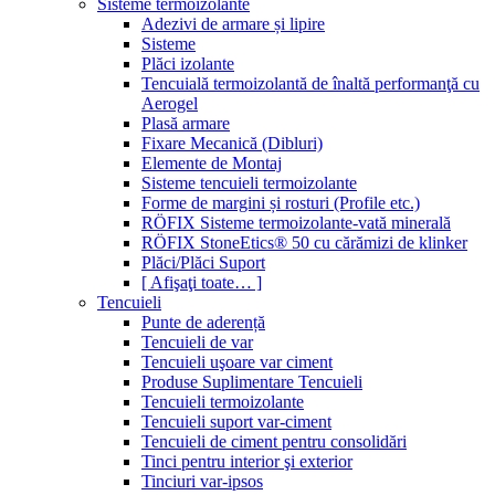
Sisteme termoizolante
Adezivi de armare și lipire
Sisteme
Plăci izolante
Tencuială termoizolantă de înaltă performanţă cu
Aerogel
Plasă armare
Fixare Mecanică (Dibluri)
Elemente de Montaj
Sisteme tencuieli termoizolante
Forme de margini și rosturi (Profile etc.)
RÖFIX Sisteme termoizolante-vată minerală
RÖFIX StoneEtics® 50 cu cărămizi de klinker
Plăci/Plăci Suport
[ Afişaţi toate… ]
Tencuieli
Punte de aderență
Tencuieli de var
Tencuieli uşoare var ciment
Produse Suplimentare Tencuieli
Tencuieli termoizolante
Tencuieli suport var-ciment
Tencuieli de ciment pentru consolidări
Tinci pentru interior şi exterior
Tinciuri var-ipsos