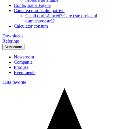
Mortare de zidărie
Configurator-Faţade
Căutarea produsului potrivit
Ce ați dori să faceți? Care este proiectul
dumneavoastră?
Calculator consum
Downloads
Referinţe
Newsroom
Newsroom
Companie
Produse
Evenimente
Listă favorite