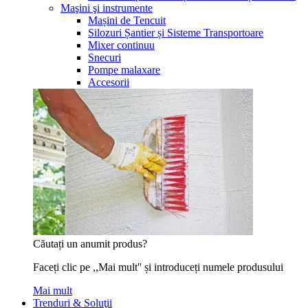
Maşini şi instrumente
Mașini de Tencuit
Silozuri Șantier și Sisteme Transportoare
Mixer continuu
Snecuri
Pompe malaxare
Accesorii
Căutați un anumit produs?
Faceți clic pe ,,Mai mult'' și introduceți numele produsului
Mai mult
Trenduri & Soluţii