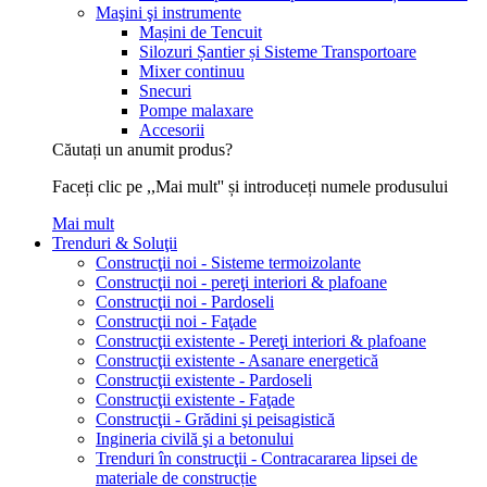
Maşini şi instrumente
Mașini de Tencuit
Silozuri Șantier și Sisteme Transportoare
Mixer continuu
Snecuri
Pompe malaxare
Accesorii
Căutați un anumit produs?
Faceți clic pe ,,Mai mult'' și introduceți numele produsului
Mai mult
Trenduri & Soluţii
Construcţii noi - Sisteme termoizolante
Construcţii noi - pereţi interiori & plafoane
Construcţii noi - Pardoseli
Construcţii noi - Faţade
Construcţii existente - Pereţi interiori & plafoane
Construcţii existente - Asanare energetică
Construcţii existente - Pardoseli
Construcţii existente - Faţade
Construcţii - Grădini şi peisagistică
Ingineria civilă şi a betonului
Trenduri în construcţii - Contracararea lipsei de
materiale de construcție