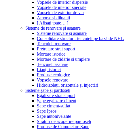
Vopsele de interior dispersie
Vopsele de interior speciale
Vopsele de exterior de var
Amorse și diluanți
[ Afişaţi toate… ]
Sisteme de renovare şi asanare
Sisteme renovare şi asanare
Consolidare structuri- tencuieli pe bază de NHL
Tencuieli renovare
Pretratare strat suport
Mortare istorice
Mortare de zidărie și umplere
Tencuieli asanare
Lianți istorici
Produse ecologice
Vopsele renovare
Hidroizolații orizontale și injectări
Sisteme şape şi pardoseli
Egalizare strat suport
Șape egalizare ciment
Șape ciment-sulfat
Șape Ipsos
Șape autonivelante
Straturi de acoperire pardoseli
Produse de Completare Șape