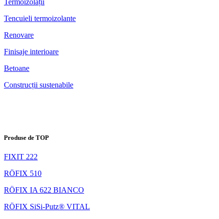
Termoizolații
Tencuieli termoizolante
Renovare
Finisaje interioare
Betoane
Construcții sustenabile
Produse de TOP
FIXIT 222
RÖFIX 510
RÖFIX IA 622 BIANCO
RÖFIX SiSi-Putz® VITAL