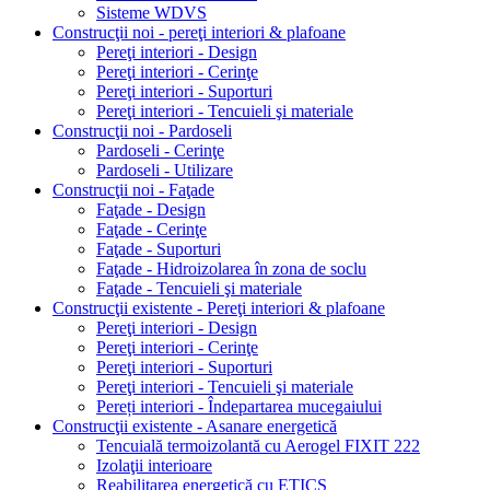
Sisteme WDVS
Construcţii noi - pereţi interiori & plafoane
Pereţi interiori - Design
Pereţi interiori - Cerinţe
Pereţi interiori - Suporturi
Pereţi interiori - Tencuieli şi materiale
Construcţii noi - Pardoseli
Pardoseli - Cerinţe
Pardoseli - Utilizare
Construcţii noi - Faţade
Faţade - Design
Faţade - Cerinţe
Faţade - Suporturi
Faţade - Hidroizolarea în zona de soclu
Faţade - Tencuieli şi materiale
Construcţii existente - Pereţi interiori & plafoane
Pereţi interiori - Design
Pereţi interiori - Cerinţe
Pereţi interiori - Suporturi
Pereţi interiori - Tencuieli şi materiale
Pereți interiori - Îndepartarea mucegaiului
Construcţii existente - Asanare energetică
Tencuială termoizolantă cu Aerogel FIXIT 222
Izolaţii interioare
Reabilitarea energetică cu ETICS