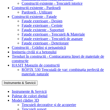
Construcţii existente - Tencuieli istorice
Construcţii existente - Pardoseli
Pardoseli - Utilizare
Construcţii existente - Faţade
Faţade exterioare - Design
Faţade exterioare - Cerinţe
Faţade existente - Suporturi
Faţade exterioare - Tencuieli & Materiale
Faţade exterioare - Tencuieli de asanare
Faţade exterioare - Deteriorare
Construcţii - Grădini şi peisagistică
Ingineria civilă şi a betonului
Trenduri în construcţii - Contracararea lipsei de materiale de
construcție
HASIT Magazin de construcții
RÖFIX 530 Tencuială de var: combinația perfectă de
materiale naturale
Instrumente & Servicii
Instrumente & Servicii
Paletar de culori digital
Model clădire 3D
Tencuieli decorative și de acoperire
Tencuieli suport