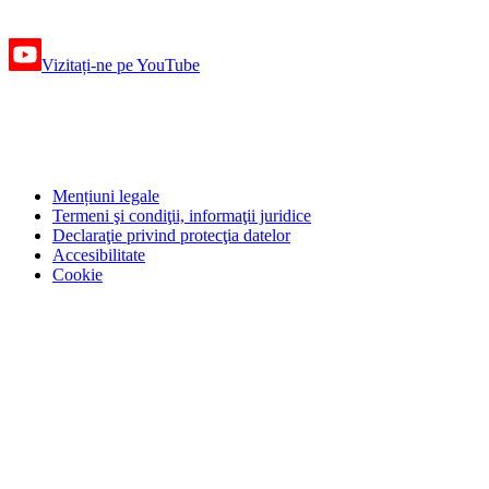
Vizitați-ne pe YouTube
Mențiuni legale
Termeni şi condiţii, informaţii juridice
Declaraţie privind protecţia datelor
Accesibilitate
Cookie