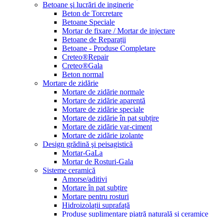
Betoane şi lucrări de inginerie
Beton de Torcretare
Betoane Speciale
Mortar de fixare / Mortar de injectare
Betoane de Reparații
Betoane - Produse Completare
Creteo®Repair
Creteo®Gala
Beton normal
Mortare de zidărie
Mortare de zidărie normale
Mortare de zidărie aparentă
Mortare de zidărie speciale
Mortare de zidărie în pat subțire
Mortare de zidărie var-ciment
Mortare de zidărie izolante
Design grădină şi peisagistică
Mortar-GaLa
Mortar de Rosturi-Gala
Sisteme ceramică
Amorse/aditivi
Mortare în pat subțire
Mortare pentru rosturi
Hidroizolații suprafață
Produse suplimentare piatră naturală și ceramice