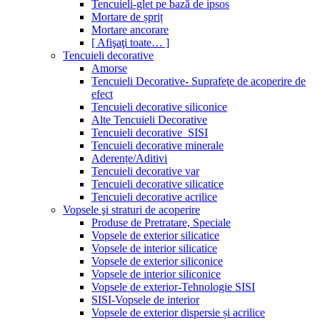
Tencuieli-glet pe bază de ipsos
Mortare de șpriț
Mortare ancorare
[ Afişaţi toate… ]
Tencuieli decorative
Amorse
Tencuieli Decorative- Suprafeţe de acoperire de
efect
Tencuieli decorative siliconice
Alte Tencuieli Decorative
Tencuieli decorative_SISI
Tencuieli decorative minerale
Aderențe/Aditivi
Tencuieli decorative var
Tencuieli decorative silicatice
Tencuieli decorative acrilice
Vopsele şi straturi de acoperire
Produse de Pretratare, Speciale
Vopsele de exterior silicatice
Vopsele de interior silicatice
Vopsele de exterior siliconice
Vopsele de interior siliconice
Vopsele de exterior-Tehnologie SISI
SISI-Vopsele de interior
Vopsele de exterior dispersie și acrilice