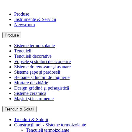
Produse
Instrumente & Servicii
Newsroom
Produse
Sisteme termoizolante
Tencuieli
Tencuieli decorative
Vopsele şi straturi de acoperire
Sisteme de renovare şi asanare
Sisteme şape şi pardoseli
Betoane şi lucrări de inginerie
Mortare de zidărie
Design grădină şi peisagistică
Sisteme ceramică
Maşini şi instrumente
Trenduri & Soluţii
Trenduri & Soluţii
Construcţii noi - Sisteme termoizolante
Tencuieli termoizolante