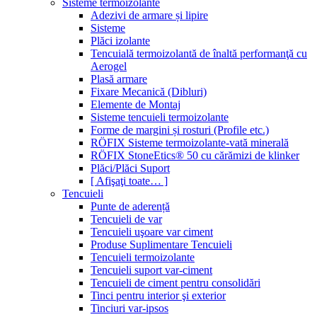
Sisteme termoizolante
Adezivi de armare și lipire
Sisteme
Plăci izolante
Tencuială termoizolantă de înaltă performanţă cu
Aerogel
Plasă armare
Fixare Mecanică (Dibluri)
Elemente de Montaj
Sisteme tencuieli termoizolante
Forme de margini și rosturi (Profile etc.)
RÖFIX Sisteme termoizolante-vată minerală
RÖFIX StoneEtics® 50 cu cărămizi de klinker
Plăci/Plăci Suport
[ Afişaţi toate… ]
Tencuieli
Punte de aderență
Tencuieli de var
Tencuieli uşoare var ciment
Produse Suplimentare Tencuieli
Tencuieli termoizolante
Tencuieli suport var-ciment
Tencuieli de ciment pentru consolidări
Tinci pentru interior şi exterior
Tinciuri var-ipsos