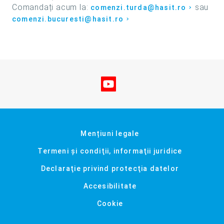
Comandați acum la:
sau
comenzi.turda@hasit.ro
comenzi.bucuresti@hasit.ro
Vizitați-ne pe YouTube
Mențiuni legale
Termeni şi condiţii, informaţii juridice
Declaraţie privind protecţia datelor
Accesibilitate
Cookie