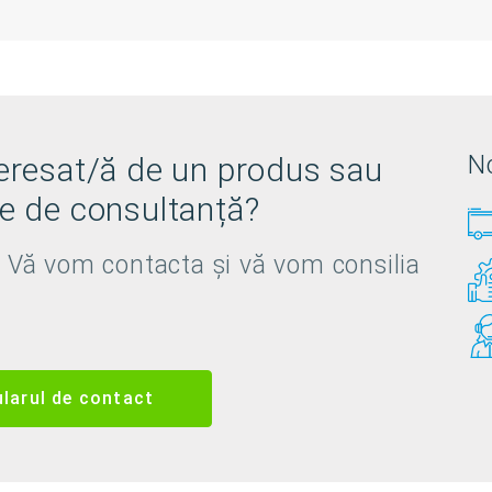
teresat/ă de un produs sau
No
ie de consultanță?
i! Vă vom contacta și vă vom consilia
larul de contact