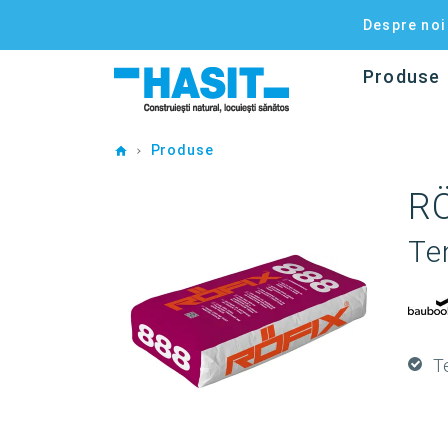
Despre noi
Produse
Home
Produse
RÖ
Te
T