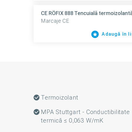
CE RÖFIX 888 Tencuială termoizolantă
Marcaje CE
Adaugă în li
Termoizolant
MPA Stuttgart - Conductibilitate
termică ≤ 0,063 W/mK