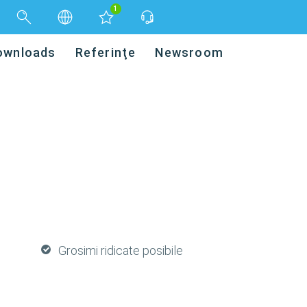
1
ownloads
Referinţe
Newsroom
Grosimi ridicate posibile