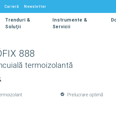
Carieră
Newsletter
Trenduri &
Instrumente &
D
Soluţii
Servicii
FIX 888
ncuială termoizolantă
ermoizolant
Prelucrare optimă