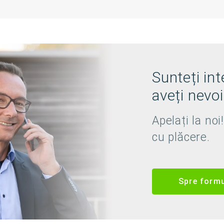
Sunteți in
aveți nevo
Apelați la no
cu plăcere.
Spre formu