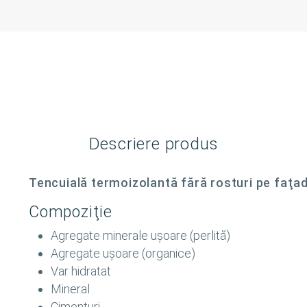
Descriere produs
Tencuială termoizolantă fără rosturi pe faţade 
Compoziţie
Agregate minerale uşoare (perlită)
Agregate uşoare (organice)
Var hidratat
Mineral
Cimenturi