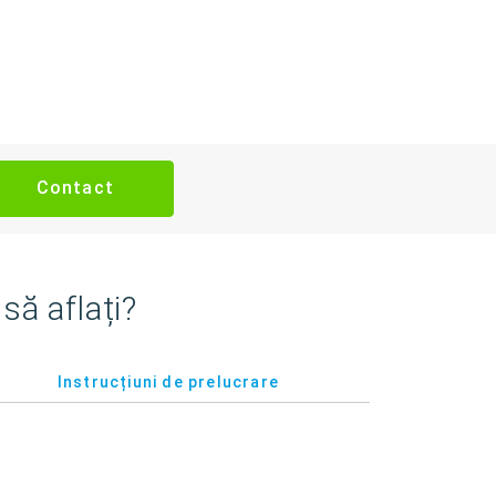
Contact
să aflați?
Instrucțiuni de prelucrare