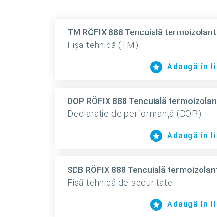
TM RÖFIX 888 Tencuială termoizolant
Fișa tehnică (TM)
Adaugă în li
DOP RÖFIX 888 Tencuială termoizolan
Declarație de performanță (DOP)
Adaugă în li
SDB RÖFIX 888 Tencuială termoizolan
Fișă tehnică de securitate
Adaugă în li