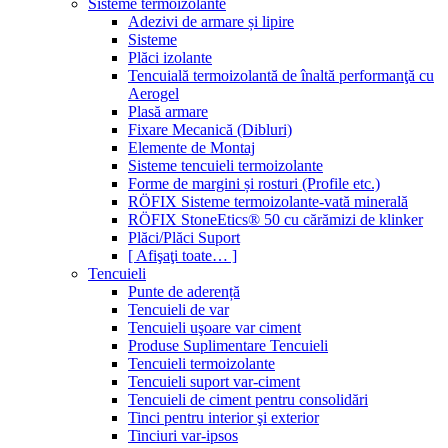
Sisteme termoizolante
Adezivi de armare și lipire
Sisteme
Plăci izolante
Tencuială termoizolantă de înaltă performanţă cu
Aerogel
Plasă armare
Fixare Mecanică (Dibluri)
Elemente de Montaj
Sisteme tencuieli termoizolante
Forme de margini și rosturi (Profile etc.)
RÖFIX Sisteme termoizolante-vată minerală
RÖFIX StoneEtics® 50 cu cărămizi de klinker
Plăci/Plăci Suport
[ Afişaţi toate… ]
Tencuieli
Punte de aderență
Tencuieli de var
Tencuieli uşoare var ciment
Produse Suplimentare Tencuieli
Tencuieli termoizolante
Tencuieli suport var-ciment
Tencuieli de ciment pentru consolidări
Tinci pentru interior şi exterior
Tinciuri var-ipsos