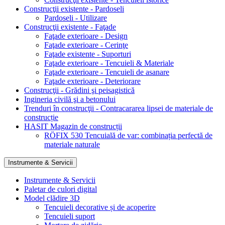
Construcţii existente - Pardoseli
Pardoseli - Utilizare
Construcţii existente - Faţade
Faţade exterioare - Design
Faţade exterioare - Cerinţe
Faţade existente - Suporturi
Faţade exterioare - Tencuieli & Materiale
Faţade exterioare - Tencuieli de asanare
Faţade exterioare - Deteriorare
Construcţii - Grădini şi peisagistică
Ingineria civilă şi a betonului
Trenduri în construcţii - Contracararea lipsei de materiale de
construcție
HASIT Magazin de construcții
RÖFIX 530 Tencuială de var: combinația perfectă de
materiale naturale
Instrumente & Servicii
Instrumente & Servicii
Paletar de culori digital
Model clădire 3D
Tencuieli decorative și de acoperire
Tencuieli suport