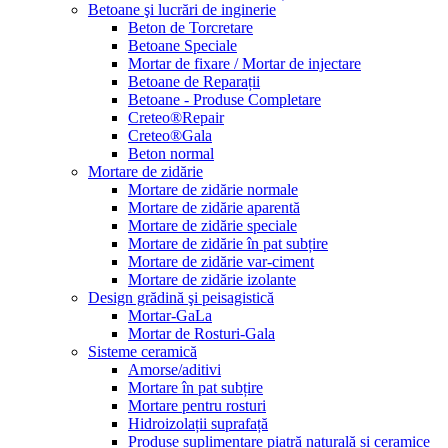
Betoane şi lucrări de inginerie
Beton de Torcretare
Betoane Speciale
Mortar de fixare / Mortar de injectare
Betoane de Reparații
Betoane - Produse Completare
Creteo®Repair
Creteo®Gala
Beton normal
Mortare de zidărie
Mortare de zidărie normale
Mortare de zidărie aparentă
Mortare de zidărie speciale
Mortare de zidărie în pat subțire
Mortare de zidărie var-ciment
Mortare de zidărie izolante
Design grădină şi peisagistică
Mortar-GaLa
Mortar de Rosturi-Gala
Sisteme ceramică
Amorse/aditivi
Mortare în pat subțire
Mortare pentru rosturi
Hidroizolații suprafață
Produse suplimentare piatră naturală și ceramice