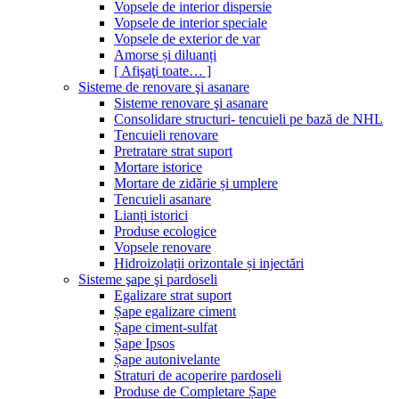
Vopsele de interior dispersie
Vopsele de interior speciale
Vopsele de exterior de var
Amorse și diluanți
[ Afişaţi toate… ]
Sisteme de renovare şi asanare
Sisteme renovare şi asanare
Consolidare structuri- tencuieli pe bază de NHL
Tencuieli renovare
Pretratare strat suport
Mortare istorice
Mortare de zidărie și umplere
Tencuieli asanare
Lianți istorici
Produse ecologice
Vopsele renovare
Hidroizolații orizontale și injectări
Sisteme şape şi pardoseli
Egalizare strat suport
Șape egalizare ciment
Șape ciment-sulfat
Șape Ipsos
Șape autonivelante
Straturi de acoperire pardoseli
Produse de Completare Șape