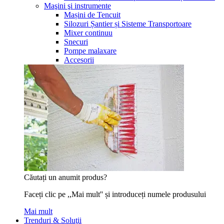
Maşini şi instrumente
Mașini de Tencuit
Silozuri Șantier și Sisteme Transportoare
Mixer continuu
Snecuri
Pompe malaxare
Accesorii
Căutați un anumit produs?
Faceți clic pe ,,Mai mult'' și introduceți numele produsului
Mai mult
Trenduri & Soluţii