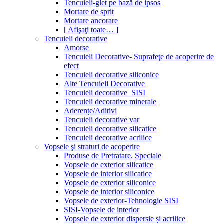
Tencuieli-glet pe bază de ipsos
Mortare de șpriț
Mortare ancorare
[ Afişaţi toate… ]
Tencuieli decorative
Amorse
Tencuieli Decorative- Suprafeţe de acoperire de
efect
Tencuieli decorative siliconice
Alte Tencuieli Decorative
Tencuieli decorative_SISI
Tencuieli decorative minerale
Aderențe/Aditivi
Tencuieli decorative var
Tencuieli decorative silicatice
Tencuieli decorative acrilice
Vopsele şi straturi de acoperire
Produse de Pretratare, Speciale
Vopsele de exterior silicatice
Vopsele de interior silicatice
Vopsele de exterior siliconice
Vopsele de interior siliconice
Vopsele de exterior-Tehnologie SISI
SISI-Vopsele de interior
Vopsele de exterior dispersie și acrilice