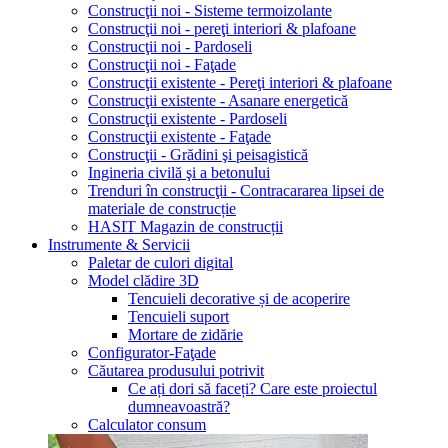
Construcţii noi - Sisteme termoizolante
Construcţii noi - pereţi interiori & plafoane
Construcţii noi - Pardoseli
Construcţii noi - Faţade
Construcţii existente - Pereţi interiori & plafoane
Construcţii existente - Asanare energetică
Construcţii existente - Pardoseli
Construcţii existente - Faţade
Construcţii - Grădini şi peisagistică
Ingineria civilă şi a betonului
Trenduri în construcţii - Contracararea lipsei de
materiale de construcție
HASIT Magazin de construcții
Instrumente & Servicii
Paletar de culori digital
Model clădire 3D
Tencuieli decorative și de acoperire
Tencuieli suport
Mortare de zidărie
Configurator-Faţade
Căutarea produsului potrivit
Ce ați dori să faceți? Care este proiectul
dumneavoastră?
Calculator consum