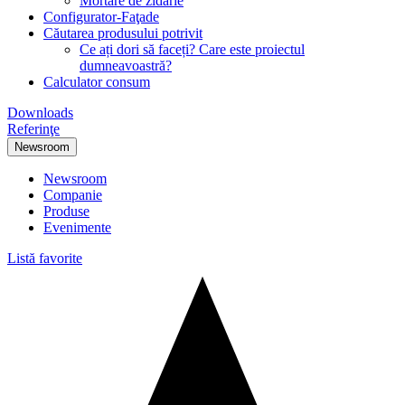
Mortare de zidărie
Configurator-Faţade
Căutarea produsului potrivit
Ce ați dori să faceți? Care este proiectul
dumneavoastră?
Calculator consum
Downloads
Referinţe
Newsroom
Newsroom
Companie
Produse
Evenimente
Listă favorite