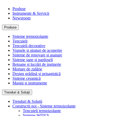
Produse
Instrumente & Servicii
Newsroom
Produse
Sisteme termoizolante
Tencuieli
Tencuieli decorative
Vopsele şi straturi de acoperire
Sisteme de renovare şi asanare
Sisteme şape şi pardoseli
Betoane şi lucrări de inginerie
Mortare de zidărie
Design grădină şi peisagistică
Sisteme ceramică
Maşini şi instrumente
Trenduri & Soluţii
Trenduri & Soluţii
Construcţii noi - Sisteme termoizolante
Tencuieli termoizolante
Sisteme WDVS