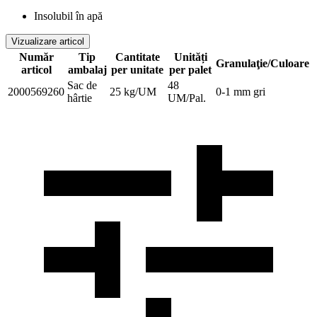
Insolubil în apă
Vizualizare articol
Număr
Tip
Cantitate
Unități
Granulaţie/Culoare
articol
ambalaj
per unitate
per palet
Sac de
48
2000569260
25 kg/UM
0-1 mm gri
hârtie
UM/Pal.