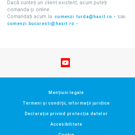
Dacă sunteți un client existent, acum puteți
comanda și online.
Comandați acum la:
sau
comenzi.turda@hasit.ro
comenzi.bucuresti@hasit.ro
Vizitați-ne pe YouTube
Mențiuni legale
Termeni şi condiţii, informaţii juridice
Declaraţie privind protecţia datelor
Accesibilitate
Cookie