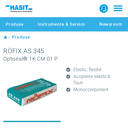
Produse
Instrumente & Servicii
Newsroom
Home
Produse
RÖFIX AS 345
Optiseal® 1K CM 01 P
Elastic, flexibil
Acoperire elastică
fisuri
Monocomponent