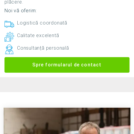
plăcere.
Noi vă oferim:
Logistică coordonată
Calitate excelentă
Consultanță personală
Spre formularul de contact