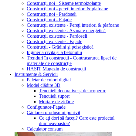
Construcţii noi - Sisteme termoizolante
Construcţii noi - pereţi interiori & plafoane
Construcţii noi - Pardoseli
Construcţii noi - Faţade
Construcţii existente - Pereţi interiori & plafoane
Construcţii existente - Asanare energetică
Construcţii existente - Pardoseli
Construcţii existente - Faţade
Construcţii - Grădini şi peisagistică
Ingineria civilă şi a betonului
Trenduri în construcţii - Contracararea lipsei de
materiale de construcție
HASIT Magazin de construcții
Instrumente & Servicii
Paletar de culori digital
Model clădire 3D
Tencuieli decorative și de acoperire
Tencuieli suport
Mortare de zidărie
Configurator-Faţade
Căutarea produsului potrivit
Ce ați dori să faceți? Care este proiectul
dumneavoastră?
Calculator consum