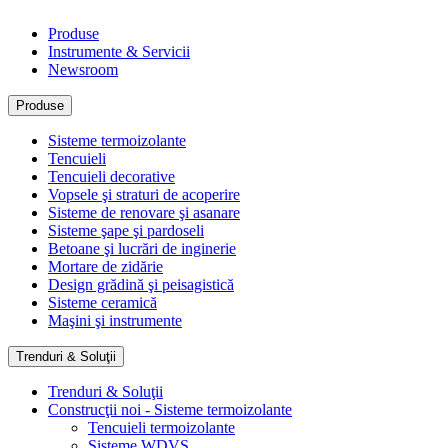
Produse
Instrumente & Servicii
Newsroom
Produse
Sisteme termoizolante
Tencuieli
Tencuieli decorative
Vopsele şi straturi de acoperire
Sisteme de renovare şi asanare
Sisteme şape şi pardoseli
Betoane şi lucrări de inginerie
Mortare de zidărie
Design grădină şi peisagistică
Sisteme ceramică
Maşini şi instrumente
Trenduri & Soluţii
Trenduri & Soluţii
Construcţii noi - Sisteme termoizolante
Tencuieli termoizolante
Sisteme WDVS