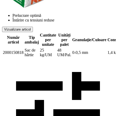
Prelucrare optimă
Întărire cu tensiuni reduse
Vizualizare articol
Cantitate
Unități
Număr
Tip
per
per
Granulaţie/Culoare
Con
articol
ambalaj
unitate
palet
Sac de
25
48
2000150818
0-0,5 mm
1,4 
hârtie
kg/UM
UM/Pal.