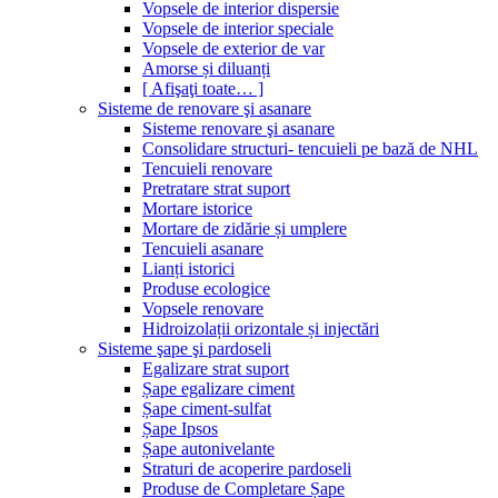
Vopsele de interior dispersie
Vopsele de interior speciale
Vopsele de exterior de var
Amorse și diluanți
[ Afişaţi toate… ]
Sisteme de renovare şi asanare
Sisteme renovare şi asanare
Consolidare structuri- tencuieli pe bază de NHL
Tencuieli renovare
Pretratare strat suport
Mortare istorice
Mortare de zidărie și umplere
Tencuieli asanare
Lianți istorici
Produse ecologice
Vopsele renovare
Hidroizolații orizontale și injectări
Sisteme şape şi pardoseli
Egalizare strat suport
Șape egalizare ciment
Șape ciment-sulfat
Șape Ipsos
Șape autonivelante
Straturi de acoperire pardoseli
Produse de Completare Șape