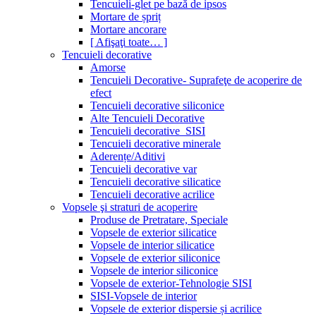
Tencuieli-glet pe bază de ipsos
Mortare de șpriț
Mortare ancorare
[ Afişaţi toate… ]
Tencuieli decorative
Amorse
Tencuieli Decorative- Suprafeţe de acoperire de
efect
Tencuieli decorative siliconice
Alte Tencuieli Decorative
Tencuieli decorative_SISI
Tencuieli decorative minerale
Aderențe/Aditivi
Tencuieli decorative var
Tencuieli decorative silicatice
Tencuieli decorative acrilice
Vopsele şi straturi de acoperire
Produse de Pretratare, Speciale
Vopsele de exterior silicatice
Vopsele de interior silicatice
Vopsele de exterior siliconice
Vopsele de interior siliconice
Vopsele de exterior-Tehnologie SISI
SISI-Vopsele de interior
Vopsele de exterior dispersie și acrilice