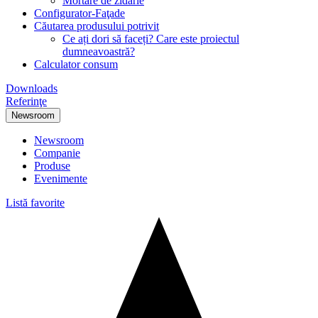
Mortare de zidărie
Configurator-Faţade
Căutarea produsului potrivit
Ce ați dori să faceți? Care este proiectul
dumneavoastră?
Calculator consum
Downloads
Referinţe
Newsroom
Newsroom
Companie
Produse
Evenimente
Listă favorite