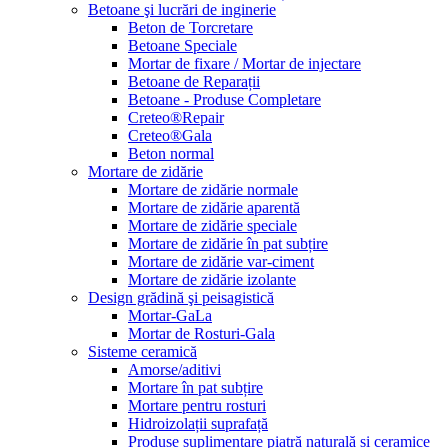
Betoane şi lucrări de inginerie
Beton de Torcretare
Betoane Speciale
Mortar de fixare / Mortar de injectare
Betoane de Reparații
Betoane - Produse Completare
Creteo®Repair
Creteo®Gala
Beton normal
Mortare de zidărie
Mortare de zidărie normale
Mortare de zidărie aparentă
Mortare de zidărie speciale
Mortare de zidărie în pat subțire
Mortare de zidărie var-ciment
Mortare de zidărie izolante
Design grădină şi peisagistică
Mortar-GaLa
Mortar de Rosturi-Gala
Sisteme ceramică
Amorse/aditivi
Mortare în pat subțire
Mortare pentru rosturi
Hidroizolații suprafață
Produse suplimentare piatră naturală și ceramice