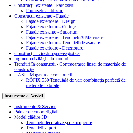
Construcţii existente - Pardoseli
Pardoseli - Utilizare
Construcţii existente - Faţade
Faţade exterioare - Design
Faţade exterioare - Cerinţe
Faţade existente - Suporturi
Faţade exterioare - Tencuieli & Materiale
Faţade exterioare - Tencuieli de asanare
Faţade exterioare - Deteriorare
Construcţii - Grădini şi peisagistică
Ingineria civilă şi a betonului
Trenduri în construcţii - Contracararea lipsei de materiale de
construcție
HASIT Magazin de construcții
RÖFIX 530 Tencuială de var: combinația perfectă de
materiale naturale
Instrumente & Servicii
Instrumente & Servicii
Paletar de culori digital
Model clădire 3D
Tencuieli decorative și de acoperire
Tencuieli suport