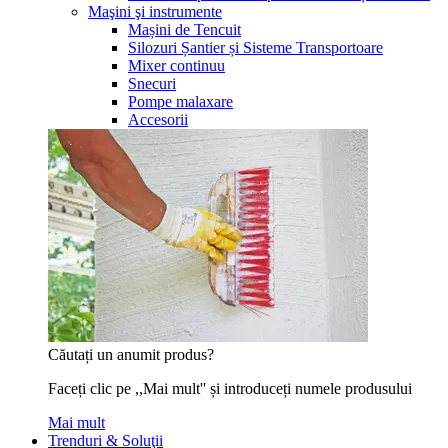
Maşini şi instrumente
Mașini de Tencuit
Silozuri Șantier și Sisteme Transportoare
Mixer continuu
Snecuri
Pompe malaxare
Accesorii
Căutați un anumit produs?
Faceți clic pe ,,Mai mult'' și introduceți numele produsului
Mai mult
Trenduri & Soluţii