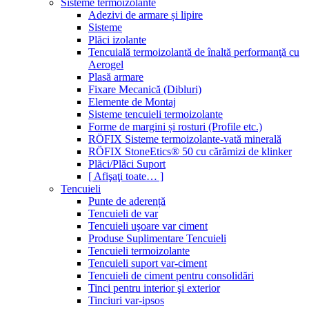
Sisteme termoizolante
Adezivi de armare și lipire
Sisteme
Plăci izolante
Tencuială termoizolantă de înaltă performanţă cu
Aerogel
Plasă armare
Fixare Mecanică (Dibluri)
Elemente de Montaj
Sisteme tencuieli termoizolante
Forme de margini și rosturi (Profile etc.)
RÖFIX Sisteme termoizolante-vată minerală
RÖFIX StoneEtics® 50 cu cărămizi de klinker
Plăci/Plăci Suport
[ Afişaţi toate… ]
Tencuieli
Punte de aderență
Tencuieli de var
Tencuieli uşoare var ciment
Produse Suplimentare Tencuieli
Tencuieli termoizolante
Tencuieli suport var-ciment
Tencuieli de ciment pentru consolidări
Tinci pentru interior şi exterior
Tinciuri var-ipsos