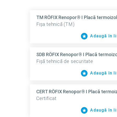
TM RÖFIX Renopor® I Placă termoizolaț
Fișa tehnică (TM)
Adaugă în li
SDB RÖFIX Renopor® I Placă termoizola
Fișă tehnică de securitate
Adaugă în li
CERT RÖFIX Renopor® I Placă termoizol
Certificat
Adaugă în li