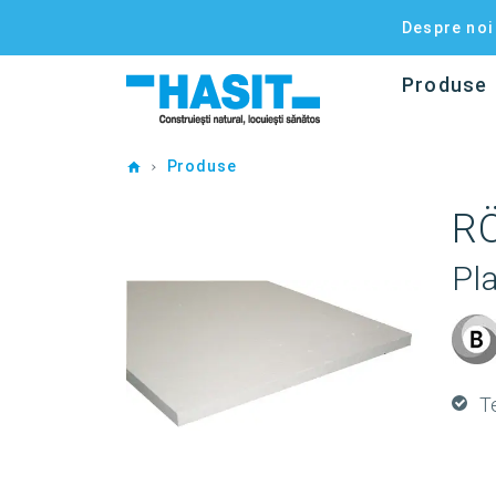
Despre noi
Produse
Home
Produse
RÖ
Pla
T