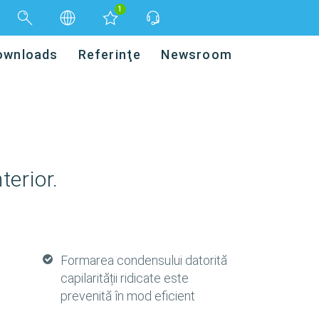
1
ownloads
Referinţe
Newsroom
terior.
Formarea condensului datorită
capilarității ridicate este
prevenită în mod eficient