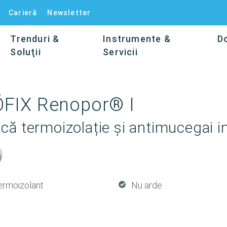
Carieră
Newsletter
Trenduri &
Instrumente &
D
Soluţii
Servicii
FIX Renopor® I
că termoizolație și antimucegai in
ermoizolant
Nu arde