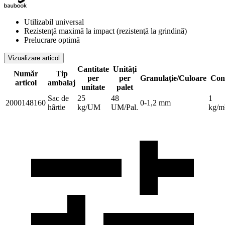
Utilizabil universal
Rezistență maximă la impact (rezistenţă la grindină)
Prelucrare optimă
Vizualizare articol
Cantitate
Unități
Număr
Tip
per
per
Granulaţie/Culoare
Con
articol
ambalaj
unitate
palet
Sac de
25
48
1
2000148160
0-1,2 mm
hârtie
kg/UM
UM/Pal.
kg/m