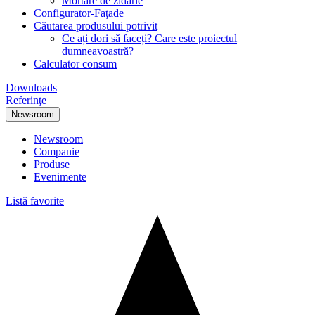
Mortare de zidărie
Configurator-Faţade
Căutarea produsului potrivit
Ce ați dori să faceți? Care este proiectul
dumneavoastră?
Calculator consum
Downloads
Referinţe
Newsroom
Newsroom
Companie
Produse
Evenimente
Listă favorite