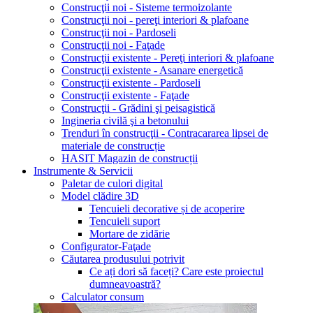
Construcţii noi - Sisteme termoizolante
Construcţii noi - pereţi interiori & plafoane
Construcţii noi - Pardoseli
Construcţii noi - Faţade
Construcţii existente - Pereţi interiori & plafoane
Construcţii existente - Asanare energetică
Construcţii existente - Pardoseli
Construcţii existente - Faţade
Construcţii - Grădini şi peisagistică
Ingineria civilă şi a betonului
Trenduri în construcţii - Contracararea lipsei de
materiale de construcție
HASIT Magazin de construcții
Instrumente & Servicii
Paletar de culori digital
Model clădire 3D
Tencuieli decorative și de acoperire
Tencuieli suport
Mortare de zidărie
Configurator-Faţade
Căutarea produsului potrivit
Ce ați dori să faceți? Care este proiectul
dumneavoastră?
Calculator consum