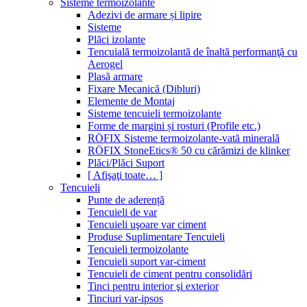
Sisteme termoizolante
Adezivi de armare și lipire
Sisteme
Plăci izolante
Tencuială termoizolantă de înaltă performanţă cu
Aerogel
Plasă armare
Fixare Mecanică (Dibluri)
Elemente de Montaj
Sisteme tencuieli termoizolante
Forme de margini și rosturi (Profile etc.)
RÖFIX Sisteme termoizolante-vată minerală
RÖFIX StoneEtics® 50 cu cărămizi de klinker
Plăci/Plăci Suport
[ Afişaţi toate… ]
Tencuieli
Punte de aderență
Tencuieli de var
Tencuieli uşoare var ciment
Produse Suplimentare Tencuieli
Tencuieli termoizolante
Tencuieli suport var-ciment
Tencuieli de ciment pentru consolidări
Tinci pentru interior şi exterior
Tinciuri var-ipsos