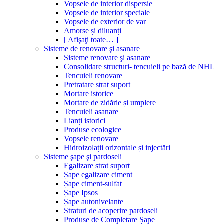
Vopsele de interior dispersie
Vopsele de interior speciale
Vopsele de exterior de var
Amorse și diluanți
[ Afişaţi toate… ]
Sisteme de renovare şi asanare
Sisteme renovare şi asanare
Consolidare structuri- tencuieli pe bază de NHL
Tencuieli renovare
Pretratare strat suport
Mortare istorice
Mortare de zidărie și umplere
Tencuieli asanare
Lianți istorici
Produse ecologice
Vopsele renovare
Hidroizolații orizontale și injectări
Sisteme şape şi pardoseli
Egalizare strat suport
Șape egalizare ciment
Șape ciment-sulfat
Șape Ipsos
Șape autonivelante
Straturi de acoperire pardoseli
Produse de Completare Șape