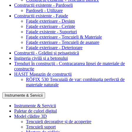
Construcţii existente - Pardoseli
Pardoseli - Utilizare
Construcţii existente - Faţade
Faţade exterioare - Design
Faţade exterioare - Cerinţe
Faţade existente - Suporturi
Faţade exterioare - Tencuieli & Materiale
Faţade exterioare - Tencuieli de asanare
Faţade exterioare - Deteriorare
Construcţii - Grădini şi peisagistică
Ingineria civilă şi a betonului
Trenduri în construcţii - Contracararea lipsei de materiale de
construcție
HASIT Magazin de construcții
RÖFIX 530 Tencuială de var: combinația perfectă de
materiale naturale
Instrumente & Servicii
Instrumente & Servicii
Paletar de culori digital
Model clădire 3D
Tencuieli decorative și de acoperire
Tencuieli suport