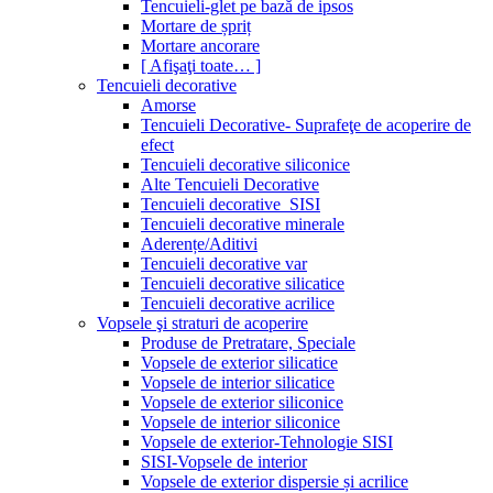
Tencuieli-glet pe bază de ipsos
Mortare de șpriț
Mortare ancorare
[ Afişaţi toate… ]
Tencuieli decorative
Amorse
Tencuieli Decorative- Suprafeţe de acoperire de
efect
Tencuieli decorative siliconice
Alte Tencuieli Decorative
Tencuieli decorative_SISI
Tencuieli decorative minerale
Aderențe/Aditivi
Tencuieli decorative var
Tencuieli decorative silicatice
Tencuieli decorative acrilice
Vopsele şi straturi de acoperire
Produse de Pretratare, Speciale
Vopsele de exterior silicatice
Vopsele de interior silicatice
Vopsele de exterior siliconice
Vopsele de interior siliconice
Vopsele de exterior-Tehnologie SISI
SISI-Vopsele de interior
Vopsele de exterior dispersie și acrilice