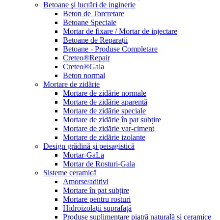
Betoane şi lucrări de inginerie
Beton de Torcretare
Betoane Speciale
Mortar de fixare / Mortar de injectare
Betoane de Reparații
Betoane - Produse Completare
Creteo®Repair
Creteo®Gala
Beton normal
Mortare de zidărie
Mortare de zidărie normale
Mortare de zidărie aparentă
Mortare de zidărie speciale
Mortare de zidărie în pat subțire
Mortare de zidărie var-ciment
Mortare de zidărie izolante
Design grădină şi peisagistică
Mortar-GaLa
Mortar de Rosturi-Gala
Sisteme ceramică
Amorse/aditivi
Mortare în pat subțire
Mortare pentru rosturi
Hidroizolații suprafață
Produse suplimentare piatră naturală și ceramice