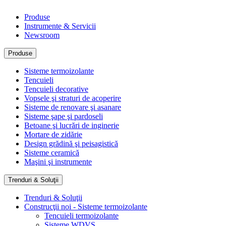
Produse
Instrumente & Servicii
Newsroom
Produse
Sisteme termoizolante
Tencuieli
Tencuieli decorative
Vopsele şi straturi de acoperire
Sisteme de renovare şi asanare
Sisteme şape şi pardoseli
Betoane şi lucrări de inginerie
Mortare de zidărie
Design grădină şi peisagistică
Sisteme ceramică
Maşini şi instrumente
Trenduri & Soluţii
Trenduri & Soluţii
Construcţii noi - Sisteme termoizolante
Tencuieli termoizolante
Sisteme WDVS