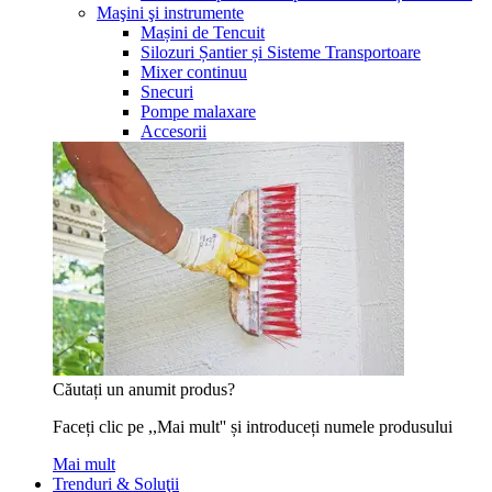
Maşini şi instrumente
Mașini de Tencuit
Silozuri Șantier și Sisteme Transportoare
Mixer continuu
Snecuri
Pompe malaxare
Accesorii
Căutați un anumit produs?
Faceți clic pe ,,Mai mult'' și introduceți numele produsului
Mai mult
Trenduri & Soluţii