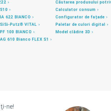
222
Căutarea produsului potri
 510
Calculator consum
 IA 622 BIANCO
Configurator de fațade
 SiSi-Putz® VITAL
Paletar de culori digital
 PF 100 BIANCO
Model clădire 3D
 AG 610 Bianco FLEX S1
ţi-ne!