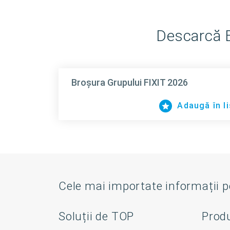
Descarcă B
Broşura Grupului FIXIT 2026
Adaugă în li
Cele mai importate informații 
Soluții de TOP
Prod