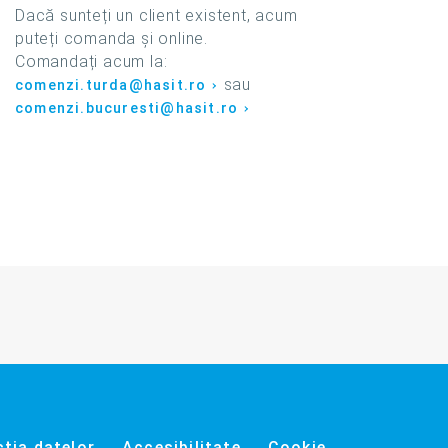
Dacă sunteți un client existent, acum
puteți comanda și online.
Comandați acum la:
sau
comenzi.turda@hasit.ro
comenzi.bucuresti@hasit.ro
cţia datelor
Accesibilitate
Cookie