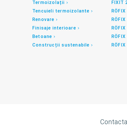
Termoizolații
FIXIT 
Tencuieli termoizolante
RÖFIX
Renovare
RÖFIX
Finisaje interioare
RÖFIX
Betoane
RÖFIX
Construcții sustenabile
RÖFIX
Contacta