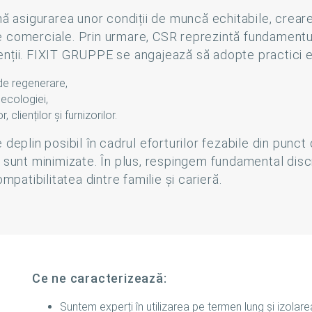
sigurarea unor condiții de muncă echitabile, crearea d
ățile comerciale. Prin urmare, CSR reprezintă fundamen
clienții. FIXIT GRUPPE se angajează să adopte practici
 de regenerare,
 ecologiei,
clienților și furnizorilor.
 deplin posibil în cadrul eforturilor fezabile din punc
e sunt minimizate. În plus, respingem fundamental di
mpatibilitatea dintre familie și carieră.
Ce ne caracterizează:
Suntem experți în utilizarea pe termen lung și izolarea