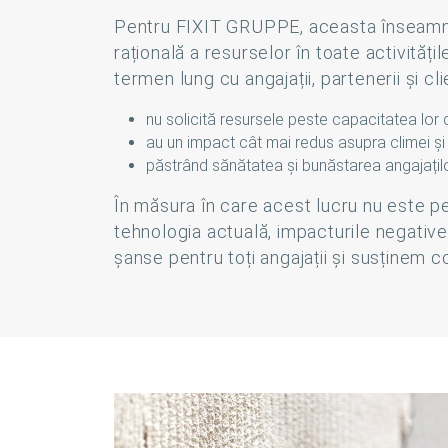
Pentru FIXIT GRUPPE, aceasta înseamnă a
rațională a resurselor în toate activit
termen lung cu angajații, partenerii și 
nu solicită resursele peste capacitatea lor
au un impact cât mai redus asupra climei și
păstrând sănătatea și bunăstarea angajaților, 
În măsura în care acest lucru nu este pe
tehnologia actuală, impacturile negativ
șanse pentru toți angajații și susținem co