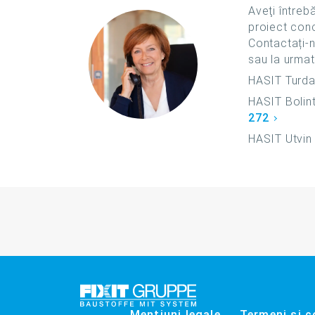
Aveţi întreb
proiect conc
Contactați-
sau la urma
HASIT Turd
HASIT Bolin
272
HASIT Utvi
Mențiuni legale
Termeni şi co