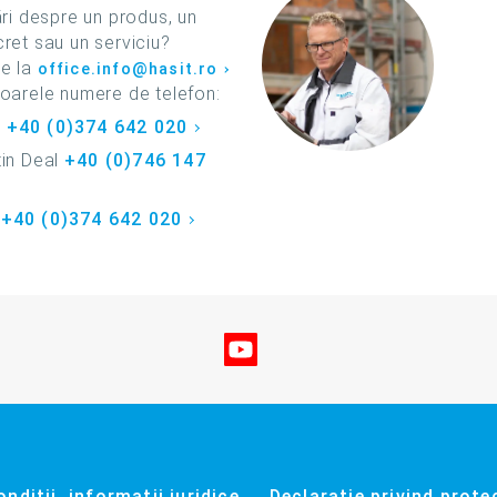
ări despre un produs, un
ret sau un serviciu?
ne la
office.info@hasit.ro
toarele numere de telefon:
a
+40 (0)374 642 020
tin Deal
+40 (0)746 147
n
+40 (0)374 642 020
Vizitați-ne pe YouTube
ndiţii, informaţii juridice
Declaraţie privind prote