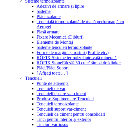
Sisteme termoizolante
Adezivi de armare și lipire
Sisteme
Plăci izolante
Tencuială termoizolantă de înaltă performanţă cu
Aerogel
Plasă armare
Fixare Mecanică (Dibluri)
Elemente de Montaj
Sisteme tencuieli termoizolante
Forme de margini și rosturi (Profile etc.)
RÖFIX Sisteme termoizolante-vată minerală
RÖFIX StoneEtics® 50 cu cărămizi de klinker
Plăci/Plăci Suport
[ Afişaţi toate… ]
Tencuieli
Punte de aderență
Tencuieli de var
Tencuieli uşoare var ciment
Produse Suplimentare Tencuieli
Tencuieli termoizolante
Tencuieli suport var-ciment
Tencuieli de ciment pentru consolidări
Tinci pentru interior şi exterior
Tinciuri var-ipsos