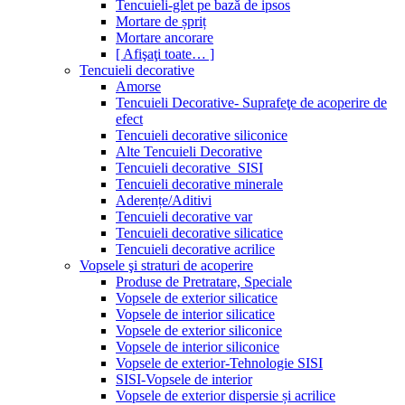
Tencuieli-glet pe bază de ipsos
Mortare de șpriț
Mortare ancorare
[ Afişaţi toate… ]
Tencuieli decorative
Amorse
Tencuieli Decorative- Suprafeţe de acoperire de
efect
Tencuieli decorative siliconice
Alte Tencuieli Decorative
Tencuieli decorative_SISI
Tencuieli decorative minerale
Aderențe/Aditivi
Tencuieli decorative var
Tencuieli decorative silicatice
Tencuieli decorative acrilice
Vopsele şi straturi de acoperire
Produse de Pretratare, Speciale
Vopsele de exterior silicatice
Vopsele de interior silicatice
Vopsele de exterior siliconice
Vopsele de interior siliconice
Vopsele de exterior-Tehnologie SISI
SISI-Vopsele de interior
Vopsele de exterior dispersie și acrilice