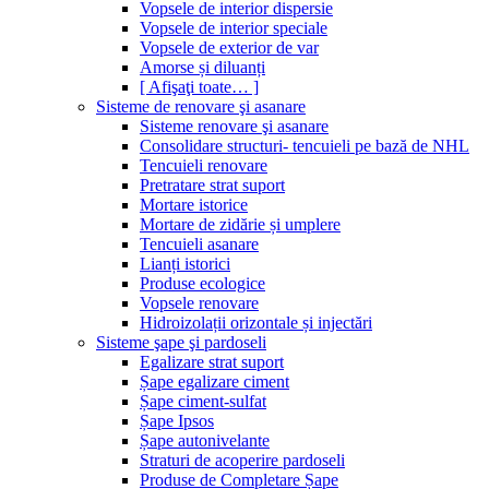
Vopsele de interior dispersie
Vopsele de interior speciale
Vopsele de exterior de var
Amorse și diluanți
[ Afişaţi toate… ]
Sisteme de renovare şi asanare
Sisteme renovare şi asanare
Consolidare structuri- tencuieli pe bază de NHL
Tencuieli renovare
Pretratare strat suport
Mortare istorice
Mortare de zidărie și umplere
Tencuieli asanare
Lianți istorici
Produse ecologice
Vopsele renovare
Hidroizolații orizontale și injectări
Sisteme şape şi pardoseli
Egalizare strat suport
Șape egalizare ciment
Șape ciment-sulfat
Șape Ipsos
Șape autonivelante
Straturi de acoperire pardoseli
Produse de Completare Șape