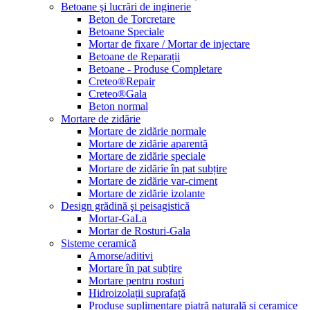
Betoane şi lucrări de inginerie
Beton de Torcretare
Betoane Speciale
Mortar de fixare / Mortar de injectare
Betoane de Reparații
Betoane - Produse Completare
Creteo®Repair
Creteo®Gala
Beton normal
Mortare de zidărie
Mortare de zidărie normale
Mortare de zidărie aparentă
Mortare de zidărie speciale
Mortare de zidărie în pat subțire
Mortare de zidărie var-ciment
Mortare de zidărie izolante
Design grădină şi peisagistică
Mortar-GaLa
Mortar de Rosturi-Gala
Sisteme ceramică
Amorse/aditivi
Mortare în pat subțire
Mortare pentru rosturi
Hidroizolații suprafață
Produse suplimentare piatră naturală și ceramice