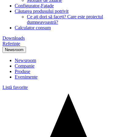
Mortare de zidărie
Configurator-Faţade
Căutarea produsului potrivit
Ce ați dori să faceți? Care este proiectul
dumneavoastră?
Calculator consum
Downloads
Referinţe
Newsroom
Newsroom
Companie
Produse
Evenimente
Listă favorite