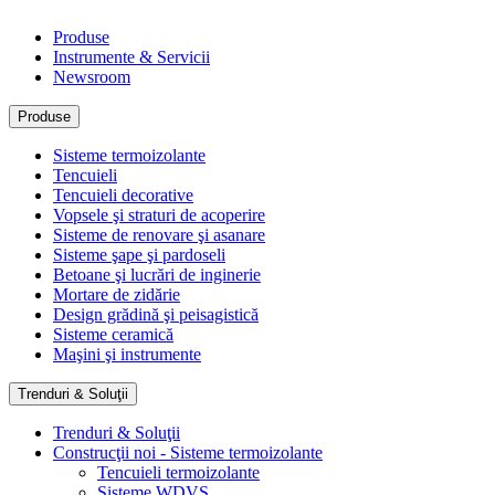
Produse
Instrumente & Servicii
Newsroom
Produse
Sisteme termoizolante
Tencuieli
Tencuieli decorative
Vopsele şi straturi de acoperire
Sisteme de renovare şi asanare
Sisteme şape şi pardoseli
Betoane şi lucrări de inginerie
Mortare de zidărie
Design grădină şi peisagistică
Sisteme ceramică
Maşini şi instrumente
Trenduri & Soluţii
Trenduri & Soluţii
Construcţii noi - Sisteme termoizolante
Tencuieli termoizolante
Sisteme WDVS