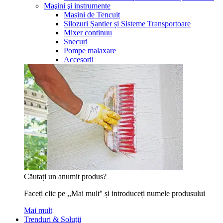
Maşini şi instrumente
Mașini de Tencuit
Silozuri Șantier și Sisteme Transportoare
Mixer continuu
Snecuri
Pompe malaxare
Accesorii
Căutați un anumit produs?
Faceți clic pe ,,Mai mult'' și introduceți numele produsului
Mai mult
Trenduri & Soluţii