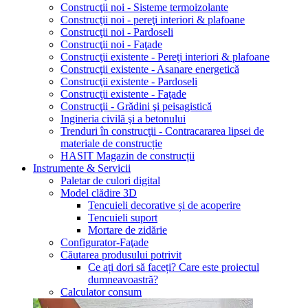
Construcţii noi - Sisteme termoizolante
Construcţii noi - pereţi interiori & plafoane
Construcţii noi - Pardoseli
Construcţii noi - Faţade
Construcţii existente - Pereţi interiori & plafoane
Construcţii existente - Asanare energetică
Construcţii existente - Pardoseli
Construcţii existente - Faţade
Construcţii - Grădini şi peisagistică
Ingineria civilă şi a betonului
Trenduri în construcţii - Contracararea lipsei de
materiale de construcție
HASIT Magazin de construcții
Instrumente & Servicii
Paletar de culori digital
Model clădire 3D
Tencuieli decorative și de acoperire
Tencuieli suport
Mortare de zidărie
Configurator-Faţade
Căutarea produsului potrivit
Ce ați dori să faceți? Care este proiectul
dumneavoastră?
Calculator consum