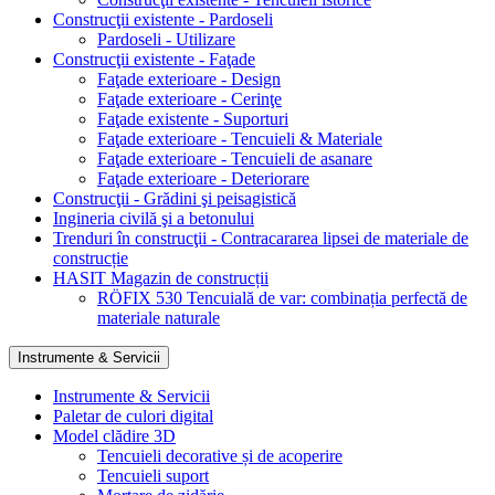
Construcţii existente - Pardoseli
Pardoseli - Utilizare
Construcţii existente - Faţade
Faţade exterioare - Design
Faţade exterioare - Cerinţe
Faţade existente - Suporturi
Faţade exterioare - Tencuieli & Materiale
Faţade exterioare - Tencuieli de asanare
Faţade exterioare - Deteriorare
Construcţii - Grădini şi peisagistică
Ingineria civilă şi a betonului
Trenduri în construcţii - Contracararea lipsei de materiale de
construcție
HASIT Magazin de construcții
RÖFIX 530 Tencuială de var: combinația perfectă de
materiale naturale
Instrumente & Servicii
Instrumente & Servicii
Paletar de culori digital
Model clădire 3D
Tencuieli decorative și de acoperire
Tencuieli suport