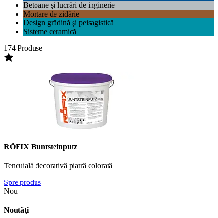
Betoane şi lucrări de inginerie
Mortare de zidărie
Design grădină şi peisagistică
Sisteme ceramică
174 Produse
RÖFIX Buntsteinputz
Tencuială decorativă piatră colorată
Spre produs
Nou
Noutăţi