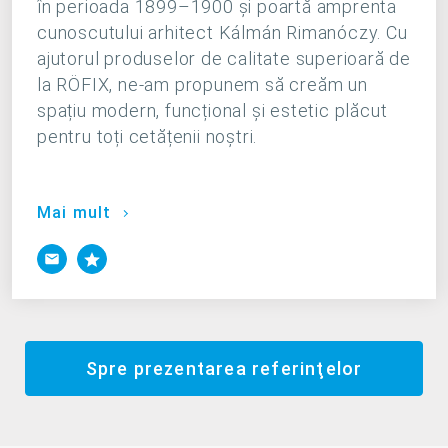
în perioada 1899–1900 și poartă amprenta
cunoscutului arhitect Kálmán Rimanóczy. Cu
ajutorul produselor de calitate superioară de
la RÖFIX, ne-am propunem să creăm un
spațiu modern, funcțional și estetic plăcut
pentru toți cetățenii noștri.
Mai mult
Spre prezentarea referinţelor