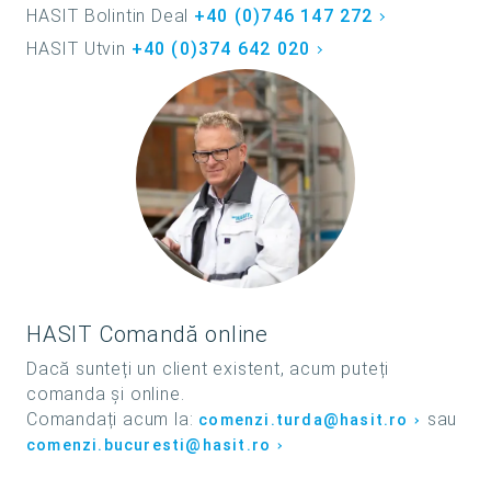
HASIT Bolintin Deal
+40 (0)746 147 272
HASIT Utvin
+40 (0)374 642 020
HASIT Comandă online
Dacă sunteți un client existent, acum puteți
comanda și online.
Comandați acum la:
sau
comenzi.turda@hasit.ro
comenzi.bucuresti@hasit.ro