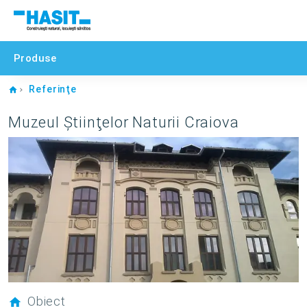
Produse
Home
Referinţe
Muzeul Ştiinţelor Naturii Craiova
Obiect