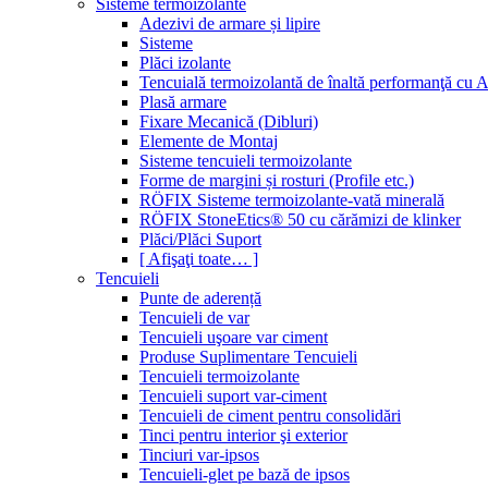
Sisteme termoizolante
Adezivi de armare și lipire
Sisteme
Plăci izolante
Tencuială termoizolantă de înaltă performanţă cu 
Plasă armare
Fixare Mecanică (Dibluri)
Elemente de Montaj
Sisteme tencuieli termoizolante
Forme de margini și rosturi (Profile etc.)
RÖFIX Sisteme termoizolante-vată minerală
RÖFIX StoneEtics® 50 cu cărămizi de klinker
Plăci/Plăci Suport
[ Afişaţi toate… ]
Tencuieli
Punte de aderență
Tencuieli de var
Tencuieli uşoare var ciment
Produse Suplimentare Tencuieli
Tencuieli termoizolante
Tencuieli suport var-ciment
Tencuieli de ciment pentru consolidări
Tinci pentru interior şi exterior
Tinciuri var-ipsos
Tencuieli-glet pe bază de ipsos