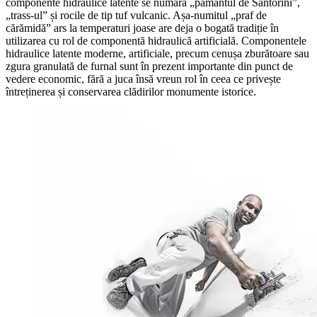
componente hidraulice latente se numără „pământul de Santorini”,
„trass-ul” și rocile de tip tuf vulcanic. Așa-numitul „praf de
cărămidă” ars la temperaturi joase are deja o bogată tradiție în
utilizarea cu rol de componentă hidraulică artificială. Componentele
hidraulice latente moderne, artificiale, precum cenușa zburătoare sau
zgura granulată de furnal sunt în prezent importante din punct de
vedere economic, fără a juca însă vreun rol în ceea ce privește
întreținerea și conservarea clădirilor monumente istorice.