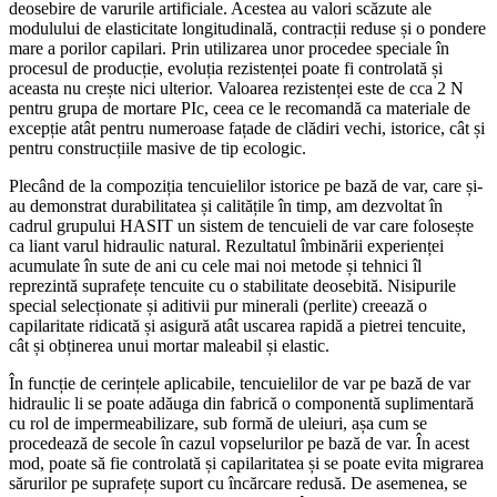
deosebire de varurile artificiale. Acestea au valori scăzute ale
modulului de elasticitate longitudinală, contracții reduse și o pondere
mare a porilor capilari. Prin utilizarea unor procedee speciale în
procesul de producție, evoluția rezistenței poate fi controlată și
aceasta nu crește nici ulterior. Valoarea rezistenței este de cca 2 N
pentru grupa de mortare PIc, ceea ce le recomandă ca materiale de
excepție atât pentru numeroase fațade de clădiri vechi, istorice, cât și
pentru construcțiile masive de tip ecologic.
Plecând de la compoziția tencuielilor istorice pe bază de var, care și-
au demonstrat durabilitatea și calitățile în timp, am dezvoltat în
cadrul grupului HASIT un sistem de tencuieli de var care folosește
ca liant varul hidraulic natural. Rezultatul îmbinării experienței
acumulate în sute de ani cu cele mai noi metode și tehnici îl
reprezintă suprafețe tencuite cu o stabilitate deosebită. Nisipurile
special selecționate și aditivii pur minerali (perlite) creează o
capilaritate ridicată și asigură atât uscarea rapidă a pietrei tencuite,
cât și obținerea unui mortar maleabil și elastic.
În funcție de cerințele aplicabile, tencuielilor de var pe bază de var
hidraulic li se poate adăuga din fabrică o componentă suplimentară
cu rol de impermeabilizare, sub formă de uleiuri, așa cum se
procedează de secole în cazul vopselurilor pe bază de var. În acest
mod, poate să fie controlată și capilaritatea și se poate evita migrarea
sărurilor pe suprafețe suport cu încărcare redusă. De asemenea, se