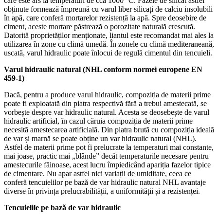
care este ars la temperaturi de cca 1000° C. Fazele de silicat astfel
obținute formează împreună cu varul liber silicați de calciu insolubili
în apă, care conferă mortarelor rezistență la apă. Spre deosebire de
ciment, aceste mortare păstrează o porozitate naturală crescută.
Datorită proprietăților menționate, liantul este recomandat mai ales la
utilizarea în zone cu climă umedă. În zonele cu climă mediteraneană,
uscată, varul hidraulic poate înlocui de regulă cimentul din tencuieli.
Varul hidraulic natural (NHL conform normei europene EN
459-1)
Dacă, pentru a produce varul hidraulic, compoziția de materii prime
poate fi exploatată din piatra respectivă fără a trebui amestecată, se
vorbește despre var hidraulic natural. Acesta se deosebește de varul
hidraulic artificial, în cazul căruia compoziția de materii prime
necesită amestecarea artificială. Din piatra brută cu compoziția ideală
de var și marnă se poate obține un var hidraulic natural (NHL).
Astfel de materii prime pot fi prelucrate la temperaturi mai constante,
mai joase, practic mai „blânde” decât temperaturile necesare pentru
amestecurile făinoase, acest lucru împiedicând apariția fazelor tipice
de cimentare. Nu apar astfel nici variații de umiditate, ceea ce
conferă tencuielilor pe bază de var hidraulic natural NHL avantaje
diverse în privința prelucrabilității, a uniformității și a rezistenței.
Tencuielile pe bază de var hidraulic