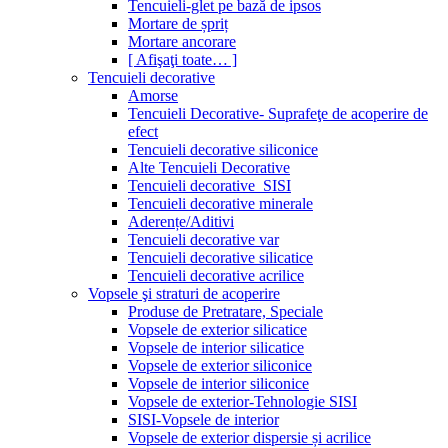
Tencuieli-glet pe bază de ipsos
Mortare de șpriț
Mortare ancorare
[ Afişaţi toate… ]
Tencuieli decorative
Amorse
Tencuieli Decorative- Suprafeţe de acoperire de
efect
Tencuieli decorative siliconice
Alte Tencuieli Decorative
Tencuieli decorative_SISI
Tencuieli decorative minerale
Aderențe/Aditivi
Tencuieli decorative var
Tencuieli decorative silicatice
Tencuieli decorative acrilice
Vopsele şi straturi de acoperire
Produse de Pretratare, Speciale
Vopsele de exterior silicatice
Vopsele de interior silicatice
Vopsele de exterior siliconice
Vopsele de interior siliconice
Vopsele de exterior-Tehnologie SISI
SISI-Vopsele de interior
Vopsele de exterior dispersie și acrilice