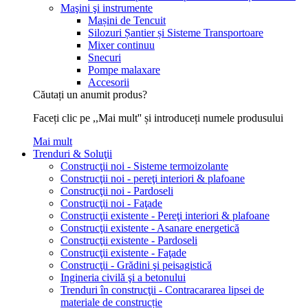
Maşini şi instrumente
Mașini de Tencuit
Silozuri Șantier și Sisteme Transportoare
Mixer continuu
Snecuri
Pompe malaxare
Accesorii
Căutați un anumit produs?
Faceți clic pe ,,Mai mult'' și introduceți numele produsului
Mai mult
Trenduri & Soluţii
Construcţii noi - Sisteme termoizolante
Construcţii noi - pereţi interiori & plafoane
Construcţii noi - Pardoseli
Construcţii noi - Faţade
Construcţii existente - Pereţi interiori & plafoane
Construcţii existente - Asanare energetică
Construcţii existente - Pardoseli
Construcţii existente - Faţade
Construcţii - Grădini şi peisagistică
Ingineria civilă şi a betonului
Trenduri în construcţii - Contracararea lipsei de
materiale de construcție