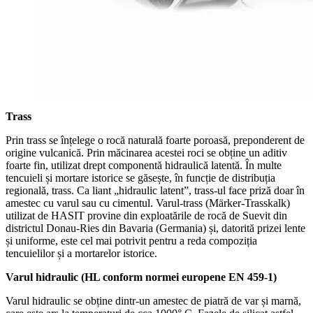
Trass
Prin trass se înțelege o rocă naturală foarte poroasă, preponderent de
origine vulcanică. Prin măcinarea acestei roci se obține un aditiv
foarte fin, utilizat drept componentă hidraulică latentă. În multe
tencuieli și mortare istorice se găsește, în funcție de distribuția
regională, trass. Ca liant „hidraulic latent”, trass-ul face priză doar în
amestec cu varul sau cu cimentul. Varul-trass (Märker-Trasskalk)
utilizat de HASIT provine din exploatările de rocă de Suevit din
districtul Donau-Ries din Bavaria (Germania) și, datorită prizei lente
și uniforme, este cel mai potrivit pentru a reda compoziția
tencuielilor și a mortarelor istorice.
Varul hidraulic (HL conform normei europene EN 459-1)
Varul hidraulic se obține dintr-un amestec de piatră de var și marnă,