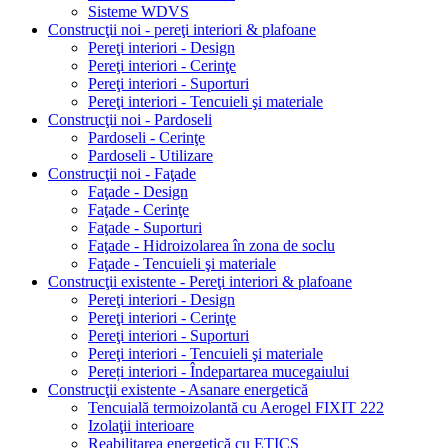
Sisteme WDVS
Construcţii noi - pereţi interiori & plafoane
Pereţi interiori - Design
Pereţi interiori - Cerinţe
Pereţi interiori - Suporturi
Pereţi interiori - Tencuieli şi materiale
Construcţii noi - Pardoseli
Pardoseli - Cerinţe
Pardoseli - Utilizare
Construcţii noi - Faţade
Faţade - Design
Faţade - Cerinţe
Faţade - Suporturi
Faţade - Hidroizolarea în zona de soclu
Faţade - Tencuieli şi materiale
Construcţii existente - Pereţi interiori & plafoane
Pereţi interiori - Design
Pereţi interiori - Cerinţe
Pereţi interiori - Suporturi
Pereţi interiori - Tencuieli şi materiale
Pereți interiori - Îndepartarea mucegaiului
Construcţii existente - Asanare energetică
Tencuială termoizolantă cu Aerogel FIXIT 222
Izolaţii interioare
Reabilitarea energetică cu ETICS