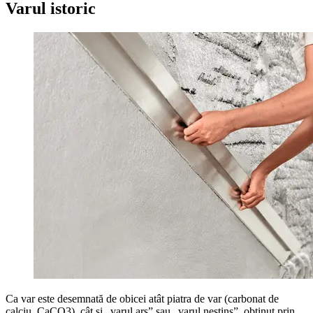
Varul istoric
Ca var este desemnată de obicei atât piatra de var (carbonat de
calciu, CaCO3), cât și „varul ars” sau „varul nestins”, obținut prin