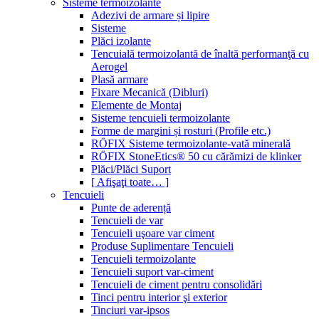
Sisteme termoizolante
Adezivi de armare și lipire
Sisteme
Plăci izolante
Tencuială termoizolantă de înaltă performanţă cu
Aerogel
Plasă armare
Fixare Mecanică (Dibluri)
Elemente de Montaj
Sisteme tencuieli termoizolante
Forme de margini și rosturi (Profile etc.)
RÖFIX Sisteme termoizolante-vată minerală
RÖFIX StoneEtics® 50 cu cărămizi de klinker
Plăci/Plăci Suport
[ Afişaţi toate… ]
Tencuieli
Punte de aderență
Tencuieli de var
Tencuieli uşoare var ciment
Produse Suplimentare Tencuieli
Tencuieli termoizolante
Tencuieli suport var-ciment
Tencuieli de ciment pentru consolidări
Tinci pentru interior şi exterior
Tinciuri var-ipsos