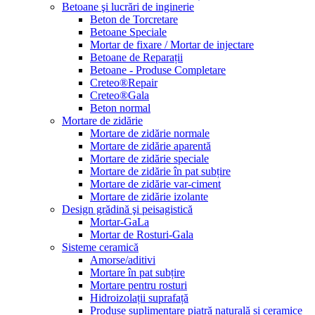
Betoane şi lucrări de inginerie
Beton de Torcretare
Betoane Speciale
Mortar de fixare / Mortar de injectare
Betoane de Reparații
Betoane - Produse Completare
Creteo®Repair
Creteo®Gala
Beton normal
Mortare de zidărie
Mortare de zidărie normale
Mortare de zidărie aparentă
Mortare de zidărie speciale
Mortare de zidărie în pat subțire
Mortare de zidărie var-ciment
Mortare de zidărie izolante
Design grădină şi peisagistică
Mortar-GaLa
Mortar de Rosturi-Gala
Sisteme ceramică
Amorse/aditivi
Mortare în pat subțire
Mortare pentru rosturi
Hidroizolații suprafață
Produse suplimentare piatră naturală și ceramice