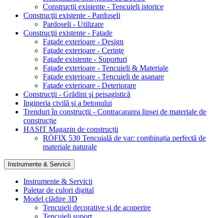
Construcţii existente - Tencuieli istorice
Construcţii existente - Pardoseli
Pardoseli - Utilizare
Construcţii existente - Faţade
Faţade exterioare - Design
Faţade exterioare - Cerinţe
Faţade existente - Suporturi
Faţade exterioare - Tencuieli & Materiale
Faţade exterioare - Tencuieli de asanare
Faţade exterioare - Deteriorare
Construcţii - Grădini şi peisagistică
Ingineria civilă şi a betonului
Trenduri în construcţii - Contracararea lipsei de materiale de
construcție
HASIT Magazin de construcții
RÖFIX 530 Tencuială de var: combinația perfectă de
materiale naturale
Instrumente & Servicii
Instrumente & Servicii
Paletar de culori digital
Model clădire 3D
Tencuieli decorative și de acoperire
Tencuieli suport