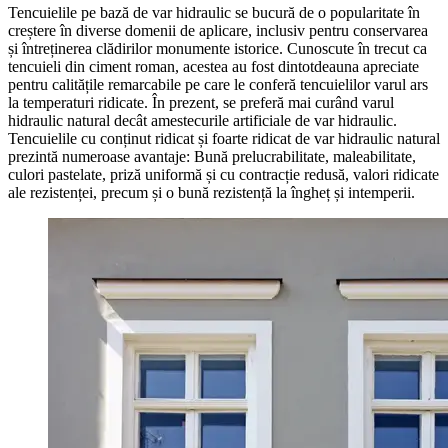
Tencuielile pe bază de var hidraulic se bucură de o popularitate în
creștere în diverse domenii de aplicare, inclusiv pentru conservarea
și întreținerea clădirilor monumente istorice. Cunoscute în trecut ca
tencuieli din ciment roman, acestea au fost dintotdeauna apreciate
pentru calitățile remarcabile pe care le conferă tencuielilor varul ars
la temperaturi ridicate. În prezent, se preferă mai curând varul
hidraulic natural decât amestecurile artificiale de var hidraulic.
Tencuielile cu conținut ridicat și foarte ridicat de var hidraulic natural
prezintă numeroase avantaje: Bună prelucrabilitate, maleabilitate,
culori pastelate, priză uniformă și cu contracție redusă, valori ridicate
ale rezistenței, precum și o bună rezistență la îngheț și intemperii.