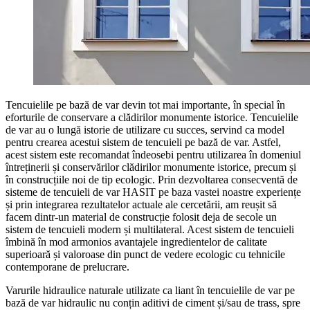
Tencuielile pe bază de var devin tot mai importante, în special în
eforturile de conservare a clădirilor monumente istorice. Tencuielile
de var au o lungă istorie de utilizare cu succes, servind ca model
pentru crearea acestui sistem de tencuieli pe bază de var. Astfel,
acest sistem este recomandat îndeosebi pentru utilizarea în domeniul
întreținerii și conservărilor clădirilor monumente istorice, precum și
în construcțiile noi de tip ecologic. Prin dezvoltarea consecventă de
sisteme de tencuieli de var HASIT pe baza vastei noastre experiențe
și prin integrarea rezultatelor actuale ale cercetării, am reușit să
facem dintr-un material de construcție folosit deja de secole un
sistem de tencuieli modern și multilateral. Acest sistem de tencuieli
îmbină în mod armonios avantajele ingredientelor de calitate
superioară și valoroase din punct de vedere ecologic cu tehnicile
contemporane de prelucrare.
Varurile hidraulice naturale utilizate ca liant în tencuielile de var pe
bază de var hidraulic nu conțin aditivi de ciment și/sau de trass, spre