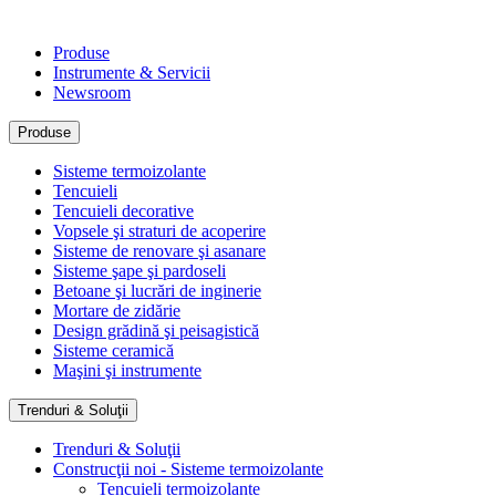
Produse
Instrumente & Servicii
Newsroom
Produse
Sisteme termoizolante
Tencuieli
Tencuieli decorative
Vopsele şi straturi de acoperire
Sisteme de renovare şi asanare
Sisteme şape şi pardoseli
Betoane şi lucrări de inginerie
Mortare de zidărie
Design grădină şi peisagistică
Sisteme ceramică
Maşini şi instrumente
Trenduri & Soluţii
Trenduri & Soluţii
Construcţii noi - Sisteme termoizolante
Tencuieli termoizolante