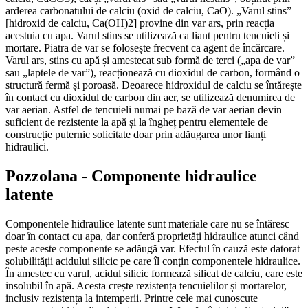
arderea carbonatului de calciu (oxid de calciu, CaO). „Varul stins”
[hidroxid de calciu, Ca(OH)2] provine din var ars, prin reacția
acestuia cu apa. Varul stins se utilizează ca liant pentru tencuieli și
mortare. Piatra de var se folosește frecvent ca agent de încărcare.
Varul ars, stins cu apă și amestecat sub formă de terci („apa de var”
sau „laptele de var”), reacționează cu dioxidul de carbon, formând o
structură fermă și poroasă. Deoarece hidroxidul de calciu se întărește
în contact cu dioxidul de carbon din aer, se utilizează denumirea de
var aerian. Astfel de tencuieli numai pe bază de var aerian devin
suficient de rezistente la apă și la îngheț pentru elementele de
construcție puternic solicitate doar prin adăugarea unor lianți
hidraulici.
Pozzolana - Componente hidraulice
latente
Componentele hidraulice latente sunt materiale care nu se întăresc
doar în contact cu apa, dar conferă proprietăți hidraulice atunci când
peste aceste componente se adăugă var. Efectul în cauză este datorat
solubilității acidului silicic pe care îl conțin componentele hidraulice.
În amestec cu varul, acidul silicic formează silicat de calciu, care este
insolubil în apă. Acesta crește rezistența tencuielilor și mortarelor,
inclusiv rezistența la intemperii. Printre cele mai cunoscute