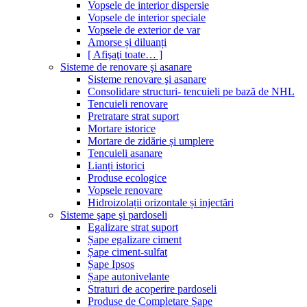
Vopsele de interior dispersie
Vopsele de interior speciale
Vopsele de exterior de var
Amorse și diluanți
[ Afişaţi toate… ]
Sisteme de renovare şi asanare
Sisteme renovare şi asanare
Consolidare structuri- tencuieli pe bază de NHL
Tencuieli renovare
Pretratare strat suport
Mortare istorice
Mortare de zidărie și umplere
Tencuieli asanare
Lianți istorici
Produse ecologice
Vopsele renovare
Hidroizolații orizontale și injectări
Sisteme şape şi pardoseli
Egalizare strat suport
Șape egalizare ciment
Șape ciment-sulfat
Șape Ipsos
Șape autonivelante
Straturi de acoperire pardoseli
Produse de Completare Șape