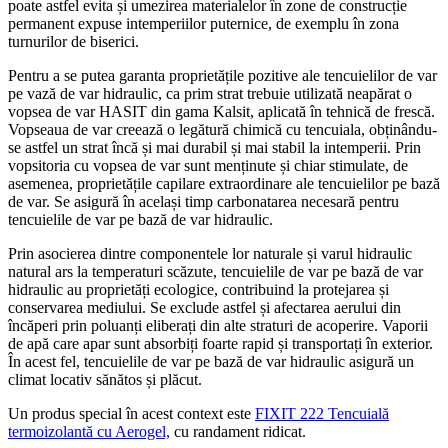
poate astfel evita și umezirea materialelor în zone de construcție
permanent expuse intemperiilor puternice, de exemplu în zona
turnurilor de biserici.
Pentru a se putea garanta proprietățile pozitive ale tencuielilor de var
pe vază de var hidraulic, ca prim strat trebuie utilizată neapărat o
vopsea de var HASIT din gama Kalsit, aplicată în tehnică de frescă.
Vopseaua de var creează o legătură chimică cu tencuiala, obținându-
se astfel un strat încă și mai durabil și mai stabil la intemperii. Prin
vopsitoria cu vopsea de var sunt menținute și chiar stimulate, de
asemenea, proprietățile capilare extraordinare ale tencuielilor pe bază
de var. Se asigură în același timp carbonatarea necesară pentru
tencuielile de var pe bază de var hidraulic.
Prin asocierea dintre componentele lor naturale și varul hidraulic
natural ars la temperaturi scăzute, tencuielile de var pe bază de var
hidraulic au proprietăți ecologice, contribuind la protejarea și
conservarea mediului. Se exclude astfel și afectarea aerului din
încăperi prin poluanți eliberați din alte straturi de acoperire. Vaporii
de apă care apar sunt absorbiți foarte rapid și transportați în exterior.
În acest fel, tencuielile de var pe bază de var hidraulic asigură un
climat locativ sănătos și plăcut.
Un produs special în acest context este
FIXIT 222 Tencuială
termoizolantă cu Aerogel,
cu randament ridicat.