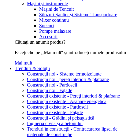
Maşini şi instrumente
Mașini de Tencuit
Silozuri Șantier și Sisteme Transportoare
Mixer continuu
Snecuri
Pompe malaxare
Accesorii
Căutați un anumit produs?
Faceți clic pe ,,Mai mult'' și introduceți numele produsului
Mai mult
Trenduri & Soluţii
Construcţii noi - Sisteme termoizolante
Construcţii noi - pereţi interiori & plafoane
Construcţii noi - Pardoseli
Construcţii noi - Faţade
Construcţii existente - Pereţi interiori & plafoane
Construcţii existente - Asanare energetică
Construcţii existente - Pardoseli
Construcţii existente - Faţade
Construcţii - Grădini şi peisagistică
Ingineria civilă şi a betonului
Trenduri în construcţii - Contracararea lipsei de
materiale de construcție