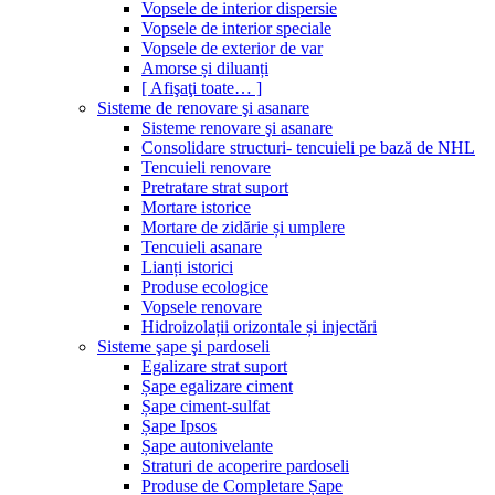
Vopsele de interior dispersie
Vopsele de interior speciale
Vopsele de exterior de var
Amorse și diluanți
[ Afişaţi toate… ]
Sisteme de renovare şi asanare
Sisteme renovare şi asanare
Consolidare structuri- tencuieli pe bază de NHL
Tencuieli renovare
Pretratare strat suport
Mortare istorice
Mortare de zidărie și umplere
Tencuieli asanare
Lianți istorici
Produse ecologice
Vopsele renovare
Hidroizolații orizontale și injectări
Sisteme şape şi pardoseli
Egalizare strat suport
Șape egalizare ciment
Șape ciment-sulfat
Șape Ipsos
Șape autonivelante
Straturi de acoperire pardoseli
Produse de Completare Șape