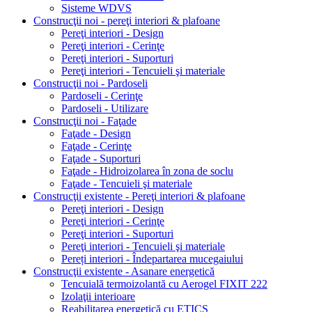
Sisteme WDVS
Construcţii noi - pereţi interiori & plafoane
Pereţi interiori - Design
Pereţi interiori - Cerinţe
Pereţi interiori - Suporturi
Pereţi interiori - Tencuieli şi materiale
Construcţii noi - Pardoseli
Pardoseli - Cerinţe
Pardoseli - Utilizare
Construcţii noi - Faţade
Faţade - Design
Faţade - Cerinţe
Faţade - Suporturi
Faţade - Hidroizolarea în zona de soclu
Faţade - Tencuieli şi materiale
Construcţii existente - Pereţi interiori & plafoane
Pereţi interiori - Design
Pereţi interiori - Cerinţe
Pereţi interiori - Suporturi
Pereţi interiori - Tencuieli şi materiale
Pereți interiori - Îndepartarea mucegaiului
Construcţii existente - Asanare energetică
Tencuială termoizolantă cu Aerogel FIXIT 222
Izolaţii interioare
Reabilitarea energetică cu ETICS