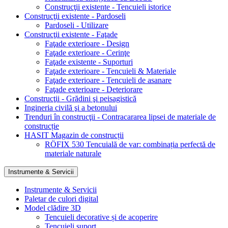
Construcţii existente - Tencuieli istorice
Construcţii existente - Pardoseli
Pardoseli - Utilizare
Construcţii existente - Faţade
Faţade exterioare - Design
Faţade exterioare - Cerinţe
Faţade existente - Suporturi
Faţade exterioare - Tencuieli & Materiale
Faţade exterioare - Tencuieli de asanare
Faţade exterioare - Deteriorare
Construcţii - Grădini şi peisagistică
Ingineria civilă şi a betonului
Trenduri în construcţii - Contracararea lipsei de materiale de
construcție
HASIT Magazin de construcții
RÖFIX 530 Tencuială de var: combinația perfectă de
materiale naturale
Instrumente & Servicii
Instrumente & Servicii
Paletar de culori digital
Model clădire 3D
Tencuieli decorative și de acoperire
Tencuieli suport