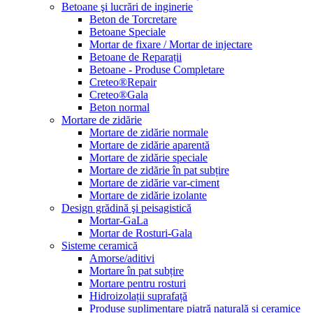
Betoane şi lucrări de inginerie
Beton de Torcretare
Betoane Speciale
Mortar de fixare / Mortar de injectare
Betoane de Reparații
Betoane - Produse Completare
Creteo®Repair
Creteo®Gala
Beton normal
Mortare de zidărie
Mortare de zidărie normale
Mortare de zidărie aparentă
Mortare de zidărie speciale
Mortare de zidărie în pat subțire
Mortare de zidărie var-ciment
Mortare de zidărie izolante
Design grădină şi peisagistică
Mortar-GaLa
Mortar de Rosturi-Gala
Sisteme ceramică
Amorse/aditivi
Mortare în pat subțire
Mortare pentru rosturi
Hidroizolații suprafață
Produse suplimentare piatră naturală și ceramice