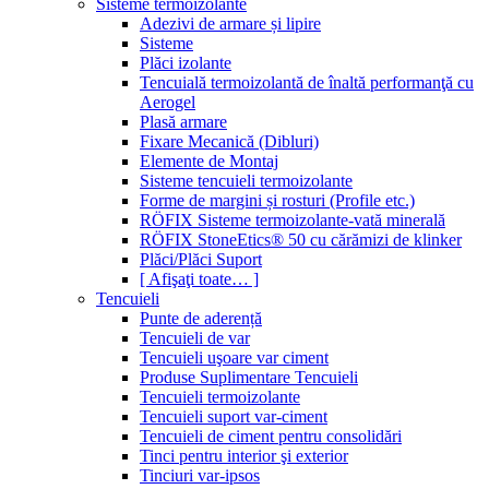
Sisteme termoizolante
Adezivi de armare și lipire
Sisteme
Plăci izolante
Tencuială termoizolantă de înaltă performanţă cu
Aerogel
Plasă armare
Fixare Mecanică (Dibluri)
Elemente de Montaj
Sisteme tencuieli termoizolante
Forme de margini și rosturi (Profile etc.)
RÖFIX Sisteme termoizolante-vată minerală
RÖFIX StoneEtics® 50 cu cărămizi de klinker
Plăci/Plăci Suport
[ Afişaţi toate… ]
Tencuieli
Punte de aderență
Tencuieli de var
Tencuieli uşoare var ciment
Produse Suplimentare Tencuieli
Tencuieli termoizolante
Tencuieli suport var-ciment
Tencuieli de ciment pentru consolidări
Tinci pentru interior şi exterior
Tinciuri var-ipsos