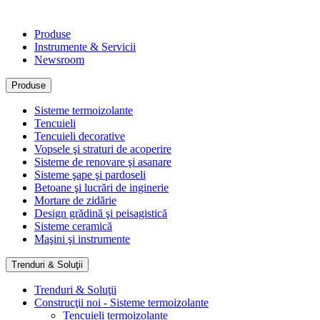
Produse
Instrumente & Servicii
Newsroom
Produse
Sisteme termoizolante
Tencuieli
Tencuieli decorative
Vopsele şi straturi de acoperire
Sisteme de renovare şi asanare
Sisteme şape şi pardoseli
Betoane şi lucrări de inginerie
Mortare de zidărie
Design grădină şi peisagistică
Sisteme ceramică
Maşini şi instrumente
Trenduri & Soluţii
Trenduri & Soluţii
Construcţii noi - Sisteme termoizolante
Tencuieli termoizolante