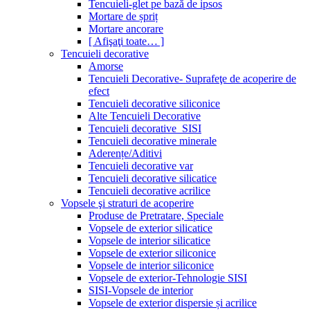
Tencuieli-glet pe bază de ipsos
Mortare de șpriț
Mortare ancorare
[ Afişaţi toate… ]
Tencuieli decorative
Amorse
Tencuieli Decorative- Suprafeţe de acoperire de
efect
Tencuieli decorative siliconice
Alte Tencuieli Decorative
Tencuieli decorative_SISI
Tencuieli decorative minerale
Aderențe/Aditivi
Tencuieli decorative var
Tencuieli decorative silicatice
Tencuieli decorative acrilice
Vopsele şi straturi de acoperire
Produse de Pretratare, Speciale
Vopsele de exterior silicatice
Vopsele de interior silicatice
Vopsele de exterior siliconice
Vopsele de interior siliconice
Vopsele de exterior-Tehnologie SISI
SISI-Vopsele de interior
Vopsele de exterior dispersie și acrilice