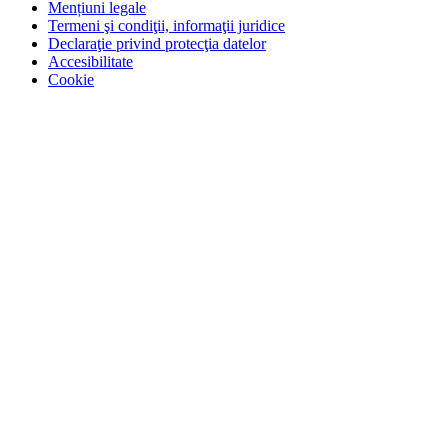
Mențiuni legale
Termeni şi condiţii, informaţii juridice
Declaraţie privind protecţia datelor
Accesibilitate
Cookie